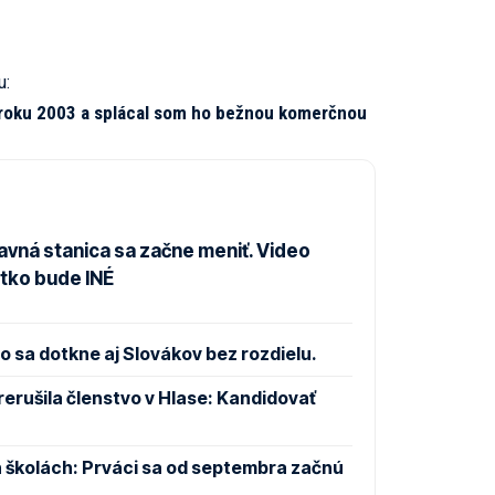
u:
v roku 2003 a splácal som ho bežnou komerčnou
avná stanica sa začne meniť. Video
etko bude INÉ
 sa dotkne aj Slovákov bez rozdielu.
rušila členstvo v Hlase: Kandidovať
 školách: Prváci sa od septembra začnú