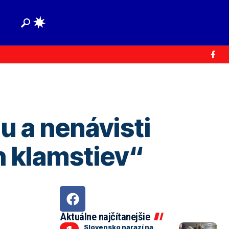
u a nenávisti
h klamstiev“
Aktuálne najčítanejšie
Slovensko narazí na