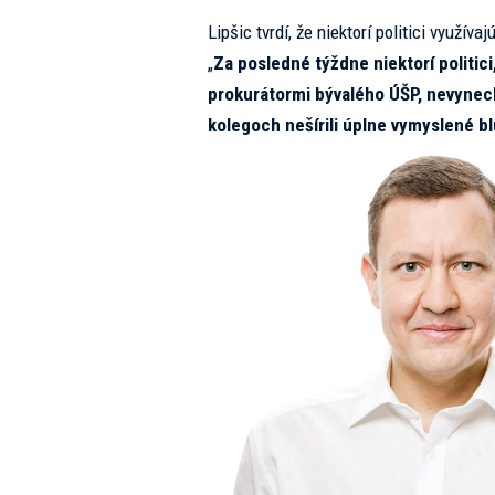
Lipšic tvrdí, že niektorí politici využíva
„
Za posledné týždne niektorí politic
prokurátormi bývalého ÚŠP, nevynech
kolegoch nešírili úplne vymyslené bl