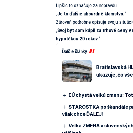
Lipšic to označuje za nepravdu:
„
Je to ďalšie absurdné klamstvo.
“
Zároveň podrobne opisuje svoju situáci
„
Svoj byt som kúpil za trhové ceny 
hypotékou 20 rokov.
“
Ďalšie články
Bratislavská Hl
ukazuje, čo vš
EÚ chystá veľkú zmenu: Toto
STAROSTKA po škandále pre
však chce ĎALEJ!
Veľká ZMENA v slovenských