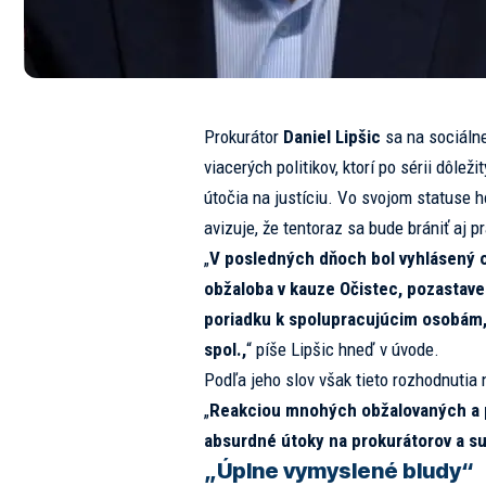
Prokurátor
Daniel Lipšic
sa na sociálne
viacerých politikov, ktorí po sérii dôle
útočia na justíciu. Vo svojom statuse 
avizuje, že tentoraz sa bude brániť aj 
„
V posledných dňoch bol vyhlásený o
obžaloba v kauze Očistec, pozastav
poriadku k spolupracujúcim osobám, 
spol.,
“ píše Lipšic hneď v úvode.
Podľa jeho slov však tieto rozhodnutia n
„
Reakciou mnohých obžalovaných a pol
absurdné útoky na prokurátorov a s
„Úplne vymyslené bludy“