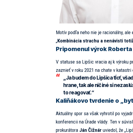
Motív podľa neho nie je racionálny, ale 
„
Kombinácia strachu a nenávisti tot
Pripomenul výrok Roberta
V statuse sa Lipšic vracia aj k výroku
zaznieť v roku 2021 na chate v katastri
„
Ja budem do Lipšica tĺcť, všad
hrane, tak ale nič iné si nezas
to reagovať.
“
Kaliňákovo tvrdenie o „b
Aktuálny spor sa však vyhrotil po vyjad
konferencii na Úrade vlády. Ten v súvi
prokurátora
Ján Čižnár
uviedol, že „Lip