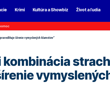
ncie
Krimi
Kultúra a Showbiz
Život a ľudia
pomoc
spravedlňuje šírenie vymyslených klamstiev“
i kombinácia strach
šírenie vymyslenýc