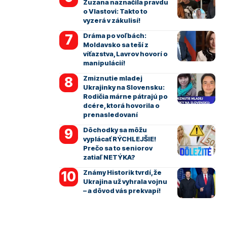
Zuzana naznačila pravdu
o Vlastovi: Takto to
vyzerá v zákulisí!
Dráma po voľbách:
Moldavsko sa teší z
víťazstva, Lavrov hovorí o
manipulácií!
Zmiznutie mladej
Ukrajinky na Slovensku:
Rodičia márne pátrajú po
dcére, ktorá hovorila o
prenasledovaní
Dôchodky sa môžu
vyplácať RÝCHLEJŠIE!
Prečo sa to seniorov
zatiaľ NETÝKA?
Známy Historik tvrdí, že
Ukrajina už vyhrala vojnu
– a dôvod vás prekvapí!