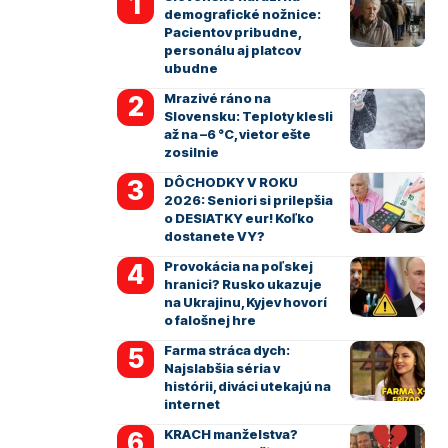
demografické nožnice:
Pacientov pribudne,
personálu aj platcov
ubudne
Mrazivé ráno na
Slovensku: Teploty klesli
až na –6 °C, vietor ešte
zosilnie
DÔCHODKY V ROKU
2026: Seniori si prilepšia
o DESIATKY eur! Koľko
dostanete VY?
Provokácia na poľskej
hranici? Rusko ukazuje
na Ukrajinu, Kyjev hovorí
o falošnej hre
Farma stráca dych:
Najslabšia séria v
histórii, diváci utekajú na
internet
KRACH manželstva?