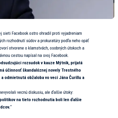
j sieti Facebook ostro ohradil proti vyjadreniam
žitých rozhodnutí súdov a prokuratúry podľa neho opäť
hovorí otvorene o klamstvách, osobných útokoch a
právnou cestou napísal na svoj
Facebook.
dsudzujúci rozsudok v kauze Mýtnik, prijatá
ená účinnosť škandalóznej novely Trestného
a odmietnutá obžaloba vo veci Jána Čurillu a
evyvolali vecnú diskusiu, ale ďalšie útoky:
itikov na tieto rozhodnutia boli len ďalšie
udcov.
“