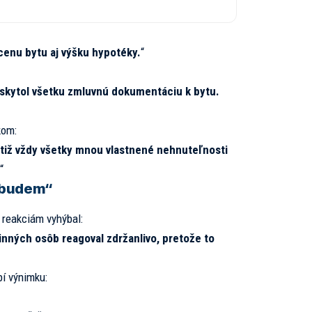
cenu bytu aj výšku hypotéky.
“
skytol všetku zmluvnú dokumentáciu k bytu.
kom:
otiž vždy všetky mnou vlastnené nehnuteľnosti
“
 budem“
 reakciám vyhýbal:
inných osôb reagoval zdržanlivo, pretože to
bí výnimku: