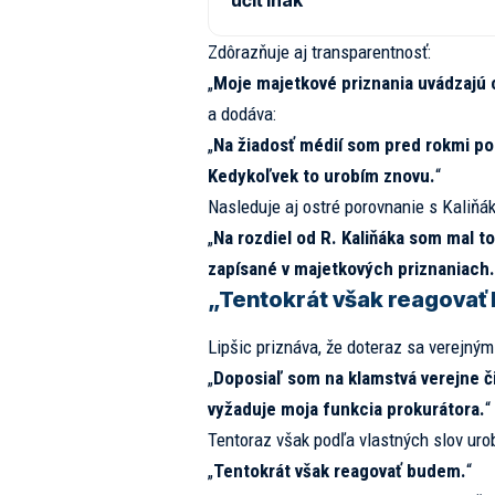
učiť inak
Zdôrazňuje aj transparentnosť:
„
Moje majetkové priznania uvádzajú 
a dodáva:
„
Na žiadosť médií som pred rokmi po
Kedykoľvek to urobím znovu.
“
Nasleduje aj ostré porovnanie s Kaliňá
„
Na rozdiel od R. Kaliňáka som mal t
zapísané v majetkových priznaniach.
„Tentokrát však reagovať
Lipšic priznáva, že doteraz sa verejným
„
Doposiaľ som na klamstvá verejne č
vyžaduje moja funkcia prokurátora.
“
Tentoraz však podľa vlastných slov uro
„
Tentokrát však reagovať budem.
“