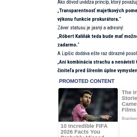
Ako dôvod uvádza princíp, ktorý považuj
„
Transparentnosť majetkových pomer
výkonu funkcie prokurátora.
“
Záver statusu je jasný a adresný:
„
Róbert Kaliňák teda bude mať možn
zadarmo.
“
A Lipšic dodáva ešte raz dôrazné posol
„
Ani kombinácia strachu a nenávisti
činiteľa pred šírením úplne vymysle