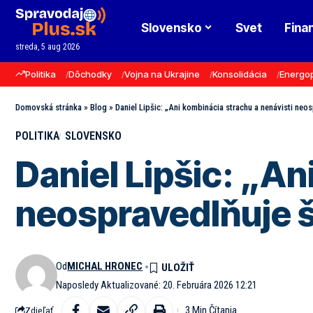
Slovensko
Svet
Fina
streda, 5 aug 2026
Politika
Dôchodky
Vojna na Ukrajine
Konsolidácia
Energo
Domovská stránka
»
Blog
»
Daniel Lipšic: „Ani kombinácia strachu a nenávisti neo
POLITIKA
SLOVENSKO
Daniel Lipšic: „An
neospravedlňuje 
Od
MICHAL HRONEC
Naposledy Aktualizované: 20. Februára 2026 12:21
3 Min Čítania
Zdieľať