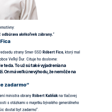
emotívny:
iž odbúrava akékoľvek zábrany.
“
 Fica
 predsedu strany Smer-SSD
Róbert Fico
, ktorý mal
 obce Veľký Ďur. Cituje ho doslovne:
e teda. To už sú také vyjadrenia na
lúži. On má veľkú nevýhodu, že nemôže na
yte zadarmo“
rení ministra obrany
Róbert Kaliňák
na tlačovej
slosti s otázkami o majetku bývalého generálneho
šic dostal byt zadarmo“.