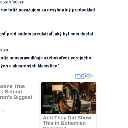
e za kľúčový:
ov totiž považujem za nevyhnutný predpoklad
osť pred súdom preukázať, aký byt som dostal
stvo:
 totiž neospravedlňuje akéhokoľvek verejného
ných a absurdných klamstiev.
“