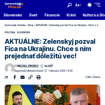
Aa
Slovensko
Svet
Financie
Krimi
Kultúra a S
Domovská stránka
»
Blog
»
AKTUÁLNE: Zelenskyj pozval Fica na Ukrajinu. Chce s ním prejednať dôležitú vec!
POLITIKA
SLOVENSKO
AKTUÁLNE: Zelenskyj pozval
Fica na Ukrajinu. Chce s ním
prejednať dôležitú vec!
Od
MICHAL HRONEC
Naposledy Aktualizované: 27. Februára 2026 14:28
3 Min Čítania