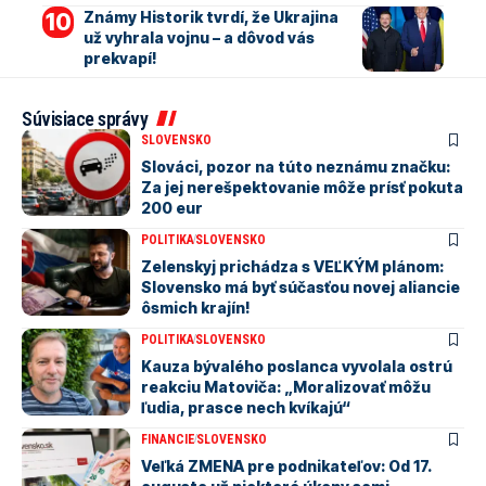
Známy Historik tvrdí, že Ukrajina
už vyhrala vojnu – a dôvod vás
prekvapí!
Súvisiace správy
SLOVENSKO
Slováci, pozor na túto neznámu značku:
Za jej nerešpektovanie môže prísť pokuta
200 eur
POLITIKA
SLOVENSKO
Zelenskyj prichádza s VEĽKÝM plánom:
Slovensko má byť súčasťou novej aliancie
ôsmich krajín!
POLITIKA
SLOVENSKO
Kauza bývalého poslanca vyvolala ostrú
reakciu Matoviča: „Moralizovať môžu
ľudia, prasce nech kvíkajú“
FINANCIE
SLOVENSKO
Veľká ZMENA pre podnikateľov: Od 17.