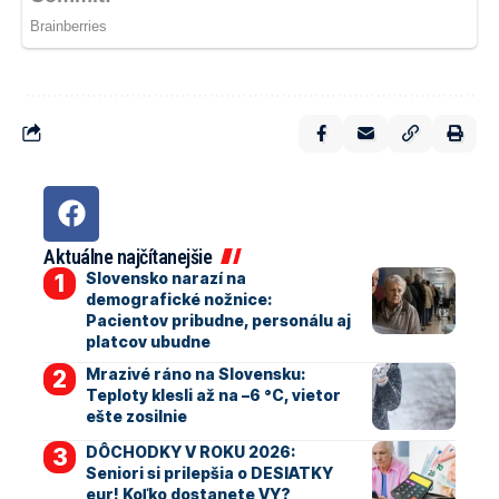
Aktuálne najčítanejšie
Slovensko narazí na
demografické nožnice:
Pacientov pribudne, personálu aj
platcov ubudne
Mrazivé ráno na Slovensku:
Teploty klesli až na –6 °C, vietor
ešte zosilnie
DÔCHODKY V ROKU 2026:
Seniori si prilepšia o DESIATKY
eur! Koľko dostanete VY?