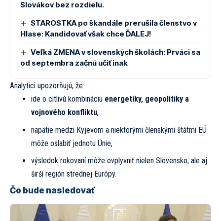
Slovákov bez rozdielu.
STAROSTKA po škandále prerušila členstvo v
Hlase: Kandidovať však chce ĎALEJ!
Veľká ZMENA v slovenských školách: Prváci sa
od septembra začnú učiť inak
Analytici upozorňujú, že:
ide o citlivú kombináciu
energetiky, geopolitiky a
vojnového konfliktu
,
napätie medzi Kyjevom a niektorými členskými štátmi EÚ
môže oslabiť jednotu Únie,
výsledok rokovaní môže ovplyvniť nielen Slovensko, ale aj
širší región strednej Európy.
Čo bude nasledovať