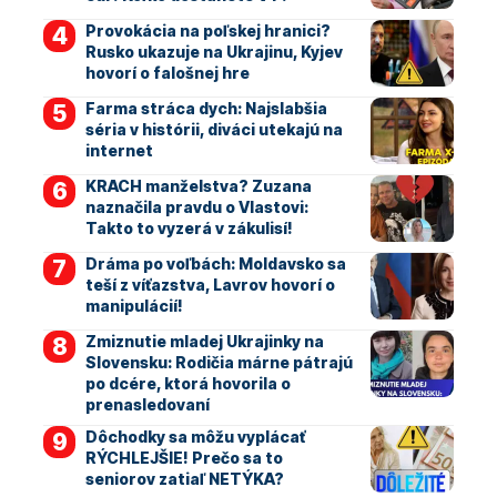
Provokácia na poľskej hranici?
Rusko ukazuje na Ukrajinu, Kyjev
hovorí o falošnej hre
Farma stráca dych: Najslabšia
séria v histórii, diváci utekajú na
internet
KRACH manželstva? Zuzana
naznačila pravdu o Vlastovi:
Takto to vyzerá v zákulisí!
Dráma po voľbách: Moldavsko sa
teší z víťazstva, Lavrov hovorí o
manipulácií!
Zmiznutie mladej Ukrajinky na
Slovensku: Rodičia márne pátrajú
po dcére, ktorá hovorila o
prenasledovaní
Dôchodky sa môžu vyplácať
RÝCHLEJŠIE! Prečo sa to
seniorov zatiaľ NETÝKA?