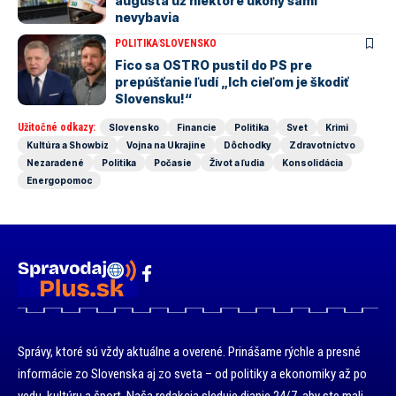
augusta už niektoré úkony sami
nevybavia
POLITIKA
SLOVENSKO
Fico sa OSTRO pustil do PS pre
prepúšťanie ľudí „Ich cieľom je škodiť
Slovensku!“
Užitočné odkazy:
Slovensko
Financie
Politika
Svet
Krimi
Kultúra a Showbiz
Vojna na Ukrajine
Dôchodky
Zdravotníctvo
Nezaradené
Politika
Počasie
Život a ľudia
Konsolidácia
Energopomoc
Správy, ktoré sú vždy aktuálne a overené. Prinášame rýchle a presné
informácie zo Slovenska aj zo sveta – od politiky a ekonomiky až po