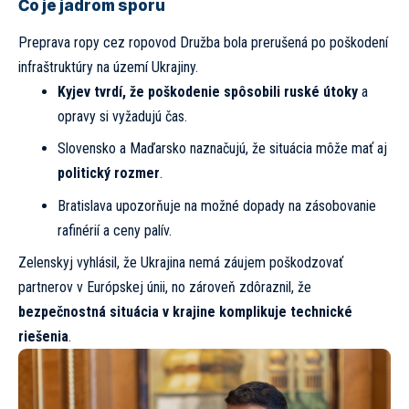
Čo je jadrom sporu
Preprava ropy cez ropovod Družba bola prerušená po poškodení
infraštruktúry na území Ukrajiny.
Kyjev tvrdí, že poškodenie spôsobili ruské útoky
a
opravy si vyžadujú čas.
Slovensko a Maďarsko naznačujú, že situácia môže mať aj
politický rozmer
.
Bratislava upozorňuje na možné dopady na zásobovanie
rafinérií a ceny palív.
Zelenskyj vyhlásil, že Ukrajina nemá záujem poškodzovať
partnerov v Európskej únii, no zároveň zdôraznil, že
bezpečnostná situácia v krajine komplikuje technické
riešenia
.