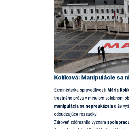
Kolíková: Manipulácie sa n
Exministerka spravodlivosti
Mária Kolí
trestného práva v minulom volebnom ob
manipulácia sa nepreukázala
a že vyš
odsudzujúce rozsudky.
Zároveň zdôraznila význam
spoluprac