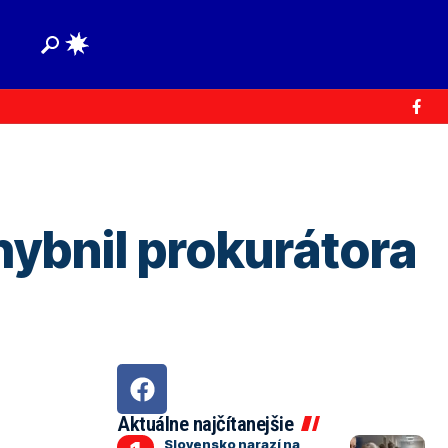
ybnil prokurátora
Aktuálne najčítanejšie
Slovensko narazí na