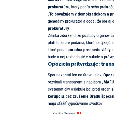
prokuratúru
, ktorý podľa neho prekrač
„
To považujem v demokratickom a pr
generálny prokurátor a dodal, že ide aj 
prokuratúry
.
Žilinka zdôraznil, že postupy orgánov 
platí to aj pre podania, ktoré sa týkaj
ktoré podal
poradca predsedu vlády
,
bude o nej rozhodnuté v súlade s právn
Opozícia pritvrdzuje: tra
Spor nezostal len na úrovni slov.
Opozi
rozvinuli transparent s nápisom
„MAFI
systematicky oslabuje boj proti organ
korupciu
, cez
zrušenie Úradu špeciá
majú sťažiť vypočúvanie svedkov.