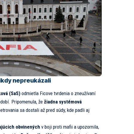
ikdy nepreukázali
ková (SaS)
odmietla Ficove tvrdenia o zneužívaní
dobí. Pripomenula, že
žiadna systémová
etrovania sa dostali až pred súdy, kde padli aj
ujúcich obvinených
v boji proti mafii a upozornila,