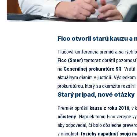
Fico otvoril starú kauzu a 
Tlačová konferencia premiéra sa rýchl
Fico (Smer)
tentoraz obrátil pozornos
na
Generálnej prokuratúre SR
. Vrátil
aktuálnym dianím v justícii. Výsledkom j
prokuratúrou, ktorý sa okamžite rozšíril
Starý prípad, nové otázky
Premiér oprášil
kauzu z roku 2016
, v
očistený
. Napriek tomu Fico verejne v
aby odpovedal, či bolo dôsledne prever
v minulosti
fyzicky napadnúť svoju m