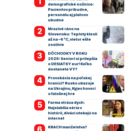
demografické nožnice:
Pacientov pribudne,
personálu aj platcov
ubudne
Mrazivé ráno na
Slovensku: Teploty klesli
až na –6 °C, vietor ešte
zosilnie
DÔCHODKY V ROKU
2026: Seniori si prilepšia
o DESIATKY eur! Koľko
dostanete VY?
Provokácia na poľskej
hranici? Rusko ukazuje
na Ukrajinu, Kyjev hovorí
o falošnej hre
Farma stráca dych:
Najslabšia séria v
histórii, diváci utekajú na
internet
KRACH manželstva?