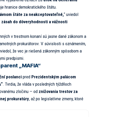
uje hranice demokratického štátu.
ávnom štáte za neakceptovateľné,
“ uviedol
o
zásah do dôveryhodnosti a vážnosti
činných v trestnom konaní sú jasne dané zákonom a
ú samotných prokurátorov. V súvislosti s oznámením,
 uviedol, že vec je riešená zákonným spôsobom a
ymi predpismi.
nsparent „MAFIA“
ční poslanci
pred
Prezidentským palácom
A“
. Tvrdia, že vláda v posledných týždňoch
izovanému zločinu — od
znižovania trestov za
lnej prokuratúry
, až po legislatívne zmeny, ktoré