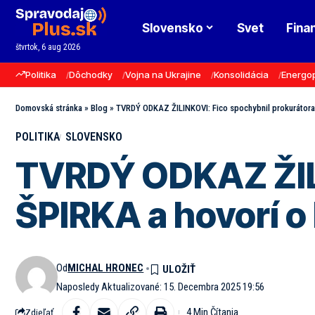
Slovensko
Svet
Fina
štvrtok, 6 aug 2026
Politika
Dôchodky
Vojna na Ukrajine
Konsolidácia
Energo
Domovská stránka
»
Blog
»
TVRDÝ ODKAZ ŽILINKOVI: Fico spochybnil prokurátora
POLITIKA
SLOVENSKO
TVRDÝ ODKAZ ŽILI
ŠPIRKA a hovorí 
Od
MICHAL HRONEC
Naposledy Aktualizované: 15. Decembra 2025 19:56
4 Min Čítania
Zdieľať