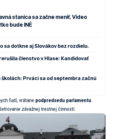
avná stanica sa začne meniť. Video
etko bude INÉ
 sa dotkne aj Slovákov bez rozdielu.
rušila členstvo v Hlase: Kandidovať
 školách: Prváci sa od septembra začnú
nych ľudí, vrátane
podpredsedu parlamentu
šetrovanie závažnej trestnej činnosti.