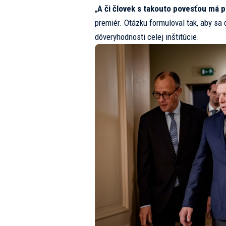
„
A či človek s takouto povesťou má p
premiér. Otázku formuloval tak, aby sa 
dôveryhodnosti celej inštitúcie.