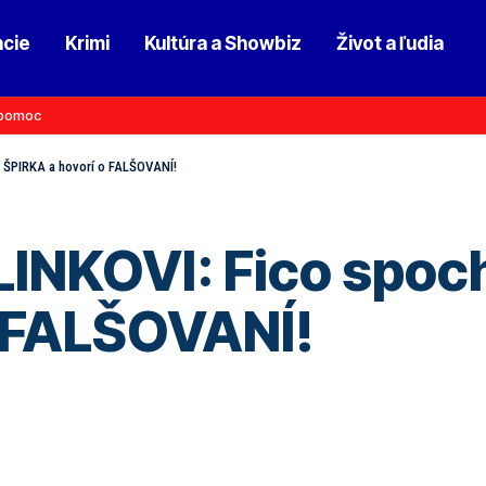
ncie
Krimi
Kultúra a Showbiz
Život a ľudia
pomoc
 ŠPIRKA a hovorí o FALŠOVANÍ!
NKOVI: Fico spoch
o FALŠOVANÍ!