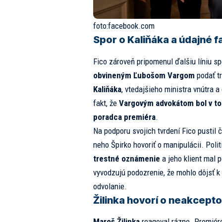
foto:
facebook.com
Spor o Kaliňáka a údajné f
Fico zároveň pripomenul ďalšiu líniu s
obvineným Ľubošom Vargom
podať t
Kaliňáka
, vtedajšieho ministra vnútra 
fakt, že
Vargovým advokátom bol v t
poradca premiéra
.
Na podporu svojich tvrdení Fico pustil 
neho Špirko hovoriť o manipulácii. Polit
trestné oznámenie
a jeho klient mal 
vyvodzujú podozrenie, že mohlo dôjsť k
odvolanie.
Žilinka hovorí o neakcept
Maroš Žilinka
reagoval rázne. Premiéro