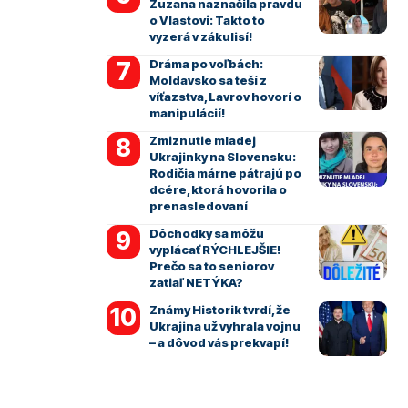
Zuzana naznačila pravdu
o Vlastovi: Takto to
vyzerá v zákulisí!
Dráma po voľbách:
Moldavsko sa teší z
víťazstva, Lavrov hovorí o
manipulácií!
Zmiznutie mladej
Ukrajinky na Slovensku:
Rodičia márne pátrajú po
dcére, ktorá hovorila o
prenasledovaní
Dôchodky sa môžu
vyplácať RÝCHLEJŠIE!
Prečo sa to seniorov
zatiaľ NETÝKA?
Známy Historik tvrdí, že
Ukrajina už vyhrala vojnu
– a dôvod vás prekvapí!