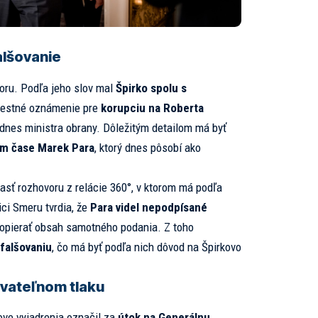
alšovanie
poru. Podľa jeho slov mal
Špirko spolu s
restné oznámenie pre
korupciu na Roberta
a dnes ministra obrany. Dôležitým detailom má byť
om čase Marek Para
, ktorý dnes pôsobí ako
časť rozhovoru z relácie 360°, v ktorom má podľa
ici Smeru tvrdia, že
Para videl nepodpísané
popierať obsah samotného podania. Z toho
falšovaniu
, čo má byť podľa nich dôvod na Špirkovo
ovateľnom tlaku
ve vyjadrenia označil za
útok na Generálnu