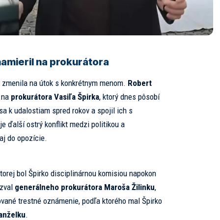
namieril na prokurátora
o zmenila na útok s konkrétnym menom.
Robert
ť na
prokurátora Vasiľa Špirka
, ktorý dnes pôsobí
 sa k udalostiam spred rokov a spojil ich s
e ďalší ostrý konflikt medzi politikou a
 aj do opozície.
 ktorej bol Špirko disciplinárnou komisiou napokon
yzval
generálneho prokurátora Maroša Žilinku
,
ované trestné oznámenie, podľa ktorého mal Špirko
anželku
.