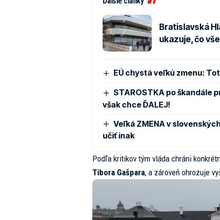
Ďalšie články
Bratislavská Hl
ukazuje, čo vš
EÚ chystá veľkú zmenu: Toto
STAROSTKA po škandále pre
však chce ĎALEJ!
Veľká ZMENA v slovenských
učiť inak
Podľa kritikov tým vláda chráni konkrét
Tibora Gašpara
, a zároveň ohrozuje vy