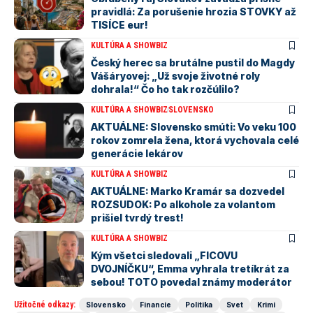
pravidlá: Za porušenie hrozia STOVKY až
TISÍCE eur!
KULTÚRA A SHOWBIZ
Český herec sa brutálne pustil do Magdy
Vášáryovej: „Už svoje životné roly
dohrala!“ Čo ho tak rozčúlilo?
KULTÚRA A SHOWBIZ
SLOVENSKO
AKTUÁLNE: Slovensko smúti: Vo veku 100
rokov zomrela žena, ktorá vychovala celé
generácie lekárov
KULTÚRA A SHOWBIZ
AKTUÁLNE: Marko Kramár sa dozvedel
ROZSUDOK: Po alkohole za volantom
prišiel tvrdý trest!
KULTÚRA A SHOWBIZ
Kým všetci sledovali „FICOVU
DVOJNÍČKU“, Emma vyhrala tretíkrát za
sebou! TOTO povedal známy moderátor
Užitočné odkazy:
Slovensko
Financie
Politika
Svet
Krimi