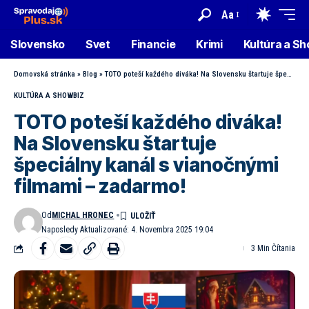
Aa
Slovensko
Svet
Financie
Krimi
Kultúra a S
Domovská stránka
»
Blog
»
TOTO poteší každého diváka! Na Slovensku štartuje špeciálny kanál s vianočnými filmami – zadarmo!
KULTÚRA A SHOWBIZ
TOTO poteší každého diváka!
Na Slovensku štartuje
špeciálny kanál s vianočnými
filmami – zadarmo!
Od
MICHAL HRONEC
Naposledy Aktualizované: 4. Novembra 2025 19:04
3 Min Čítania