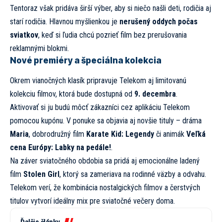
Tentoraz však pridáva širší výber, aby si niečo našli deti, rodičia aj
starí rodičia. Hlavnou myšlienkou je
nerušený oddych počas
sviatkov
, keď si ľudia chcú pozrieť film bez prerušovania
reklamnými blokmi.
Nové premiéry a špeciálna kolekcia
Okrem vianočných klasík pripravuje Telekom aj limitovanú
kolekciu filmov, ktorá bude dostupná od
9. decembra
.
Aktivovať si ju budú môcť zákazníci cez aplikáciu Telekom
pomocou kupónu. V ponuke sa objavia aj novšie tituly – dráma
Maria
, dobrodružný film
Karate Kid: Legendy
či animák
Veľká
cena Európy: Labky na pedále!
.
Na záver sviatočného obdobia sa pridá aj emocionálne ladený
film
Stolen Girl
, ktorý sa zameriava na rodinné väzby a odvahu.
Telekom verí, že kombinácia nostalgických filmov a čerstvých
titulov vytvorí ideálny mix pre sviatočné večery doma.