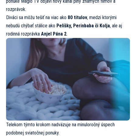
ponuke Magio TV objaví nový kanál plný známych filmov a
rozprávok.
Diváci sa môžu tešiť na viac ako
80 titulov
, medzi ktorými
nebudú chýbať stálice ako
Pelíšky, Perinbaba či Kolja
, ale aj
rodinná rozprávka
Anjel Pána 2
.
Telekom týmto krokom nadväzuje na minuloročný úspech
podobnej sviatočnej ponuky.