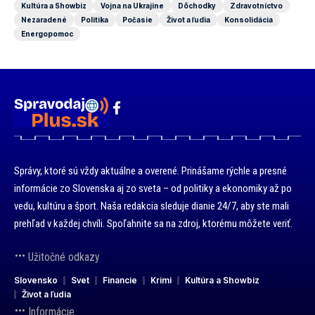
Kultúra a Showbiz
Vojna na Ukrajine
Dôchodky
Zdravotníctvo
Nezaradené
Politika
Počasie
Život a ľudia
Konsolidácia
Energopomoc
Správy, ktoré sú vždy aktuálne a overené. Prinášame rýchle a presné
informácie zo Slovenska aj zo sveta – od politiky a ekonomiky až po
vedu, kultúru a šport. Naša redakcia sleduje dianie 24/7, aby ste mali
prehľad v každej chvíli. Spoľahnite sa na zdroj, ktorému môžete veriť.
Užitočné odkazy
Slovensko
Svet
Financie
Krimi
Kultúra a Showbiz
Život a ľudia
Informácie