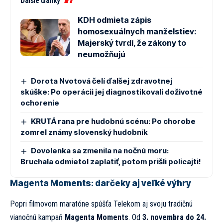
Ďalšie články
KDH odmieta zápis
homosexuálnych manželstiev:
Majerský tvrdí, že zákony to
neumožňujú
Dorota Nvotová čelí ďalšej zdravotnej
skúške: Po operácii jej diagnostikovali doživotné
ochorenie
KRUTÁ rana pre hudobnú scénu: Po chorobe
zomrel známy slovenský hudobník
Dovolenka sa zmenila na nočnú moru:
Bruchala odmietol zaplatiť, potom prišli policajti!
Magenta Moments: darčeky aj veľké výhry
Popri filmovom maratóne spúšťa Telekom aj svoju tradičnú
vianočnú kampaň
Magenta Moments
. Od
3. novembra do 24.