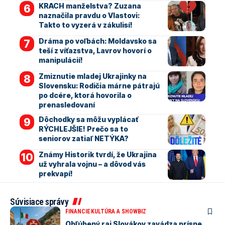
KRACH manželstva? Zuzana
naznačila pravdu o Vlastovi:
Takto to vyzerá v zákulisí!
Dráma po voľbách: Moldavsko sa
teší z víťazstva, Lavrov hovorí o
manipulácií!
Zmiznutie mladej Ukrajinky na
Slovensku: Rodičia márne pátrajú
po dcére, ktorá hovorila o
prenasledovaní
Dôchodky sa môžu vyplácať
RÝCHLEJŠIE! Prečo sa to
seniorov zatiaľ NETÝKA?
Známy Historik tvrdí, že Ukrajina
už vyhrala vojnu – a dôvod vás
prekvapí!
Súvisiace správy
FINANCIE
KULTÚRA A SHOWBIZ
Obľúbený raj Slovákov zavádza prísne