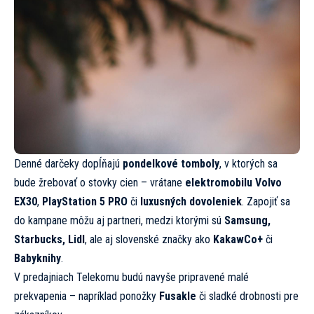
Denné darčeky dopĺňajú
pondelkové tomboly
, v ktorých sa
bude žrebovať o stovky cien – vrátane
elektromobilu Volvo
EX30
,
PlayStation 5 PRO
či
luxusných dovoleniek
. Zapojiť sa
do kampane môžu aj partneri, medzi ktorými sú
Samsung,
Starbucks, Lidl
, ale aj slovenské značky ako
KakawCo+
či
Babyknihy
.
V predajniach Telekomu budú navyše pripravené malé
prekvapenia – napríklad ponožky
Fusakle
či sladké drobnosti pre