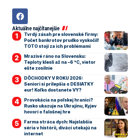
Aktuálne najčítanejšie
Tvrdý zásah pre slovenské firmy:
Počet bankrotov prudko vyskočil!
TOTO stojí za ich problémami
Mrazivé ráno na Slovensku:
Teploty klesli až na –6 °C, vietor
ešte zosilnie
DÔCHODKY V ROKU 2026:
Seniori si prilepšia o DESIATKY
eur! Koľko dostanete VY?
Provokácia na poľskej hranici?
Rusko ukazuje na Ukrajinu, Kyjev
hovorí o falošnej hre
Farma stráca dych: Najslabšia
séria v histórii, diváci utekajú na
internet