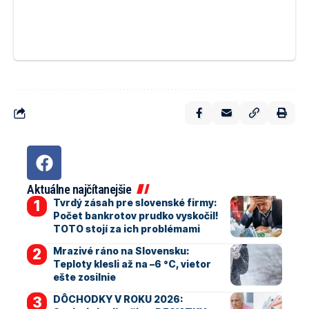
Aktuálne najčítanejšie
Tvrdý zásah pre slovenské firmy:
Počet bankrotov prudko vyskočil!
TOTO stojí za ich problémami
Mrazivé ráno na Slovensku:
Teploty klesli až na –6 °C, vietor
ešte zosilnie
DÔCHODKY V ROKU 2026: