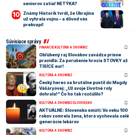
seniorov zatiaľ NETÝKA?
Známy Historik tvrdí, že Ukrajina
už vyhrala vojnu – a dôvod vás
prekvapí!
Súvisiace správy
FINANCIE
KULTÚRA A SHOWBIZ
Obľúbený raj Slovákov zavádza prísne
pravidlá: Za porušenie hrozia STOVKY až
TISÍCE eur!
KULTÚRA A SHOWBIZ
Český herec sa brutálne pustil do Magdy
Vášáryovej: „Už svoje životné roly
dohrala!“ Čo ho tak rozčúlilo?
KULTÚRA A SHOWBIZ
SLOVENSKO
AKTUÁLNE: Slovensko smúti: Vo veku 100
rokov zomrela žena, ktorá vychovala celé
generácie lekárov
KULTÚRA A SHOWBIZ