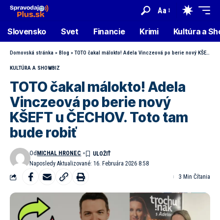
Aa
Slovensko
Svet
Financie
Krimi
Kultúra a S
Domovská stránka
»
Blog
»
TOTO čakal málokto! Adela Vinczeová po berie nový KŠEFT u ČECHOV. Toto tam bude robiť
KULTÚRA A SHOWBIZ
TOTO čakal málokto! Adela
Vinczeová po berie nový
KŠEFT u ČECHOV. Toto tam
bude robiť
Od
MICHAL HRONEC
Naposledy Aktualizované: 16. Februára 2026 8:58
3 Min Čítania