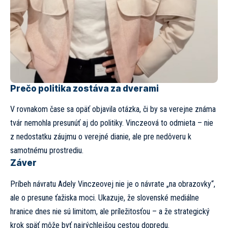
Prečo politika zostáva za dverami
V rovnakom čase sa opäť objavila otázka, či by sa verejne známa
tvár nemohla presunúť aj do politiky. Vinczeová to odmieta – nie
z nedostatku záujmu o verejné dianie, ale pre nedôveru k
samotnému prostrediu.
Záver
Príbeh návratu Adely Vinczeovej nie je o návrate „na obrazovky“,
ale o presune ťažiska moci. Ukazuje, že slovenské mediálne
hranice dnes nie sú limitom, ale príležitosťou – a že strategický
krok späť môže byť najrýchlejšou cestou dopredu.