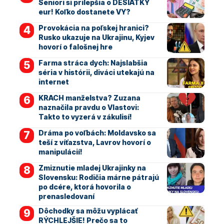
Seniori si prilepšia o DESIATKY
eur! Koľko dostanete VY?
Provokácia na poľskej hranici?
Rusko ukazuje na Ukrajinu, Kyjev
hovorí o falošnej hre
Farma stráca dych: Najslabšia
séria v histórii, diváci utekajú na
internet
KRACH manželstva? Zuzana
naznačila pravdu o Vlastovi:
Takto to vyzerá v zákulisí!
Dráma po voľbách: Moldavsko sa
teší z víťazstva, Lavrov hovorí o
manipulácií!
Zmiznutie mladej Ukrajinky na
Slovensku: Rodičia márne pátrajú
po dcére, ktorá hovorila o
prenasledovaní
Dôchodky sa môžu vyplácať
RÝCHLEJŠIE! Prečo sa to