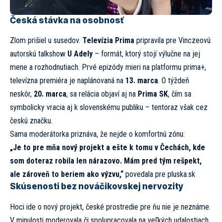
Česká stávka na osobnosť
Zlom prišiel u susedov.
Televízia Prima
pripravila pre Vinczeovú
autorskú talkshow
U Adely
– formát, ktorý stojí výlučne na jej
mene a rozhodnutiach. Prvé epizódy mieri na platformu prima+,
televízna premiéra je naplánovaná na
13. marca
. O týždeň
neskôr,
20. marca
, sa relácia objaví aj na
Prima SK
, čím sa
symbolicky vracia aj k slovenskému publiku – tentoraz však cez
českú značku.
Sama moderátorka priznáva, že nejde o komfortnú zónu:
„Je to pre mňa nový projekt a ešte k tomu v Čechách, kde
som doteraz robila len nárazovo. Mám pred tým rešpekt,
ale zároveň to beriem ako výzvu,“
povedala pre
pluska.sk
Skúsenosti bez nováčikovskej nervozity
Hoci ide o nový projekt, české prostredie pre ňu nie je neznáme.
V minulosti moderovala či spolupracovala na veľkých udalostiach