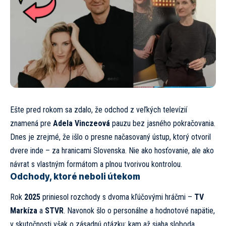
Ešte pred rokom sa zdalo, že odchod z veľkých televízií
znamená pre
Adela Vinczeová
pauzu bez jasného pokračovania.
Dnes je zrejmé, že išlo o presne načasovaný ústup, ktorý otvoril
dvere inde – za hranicami Slovenska. Nie ako hosťovanie, ale ako
návrat s vlastným formátom a plnou tvorivou kontrolou.
Odchody, ktoré neboli útekom
Rok
2025
priniesol rozchody s dvoma kľúčovými hráčmi –
TV
Markíza
a
STVR
. Navonok šlo o personálne a hodnotové napätie,
v skutočnosti však o zásadnú otázku: kam až siaha sloboda