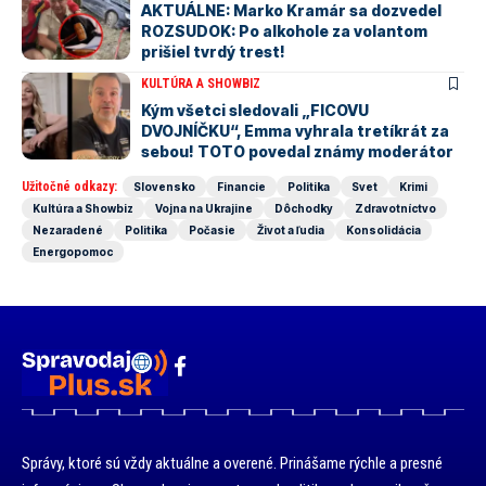
AKTUÁLNE: Marko Kramár sa dozvedel
ROZSUDOK: Po alkohole za volantom
prišiel tvrdý trest!
KULTÚRA A SHOWBIZ
Kým všetci sledovali „FICOVU
DVOJNÍČKU“, Emma vyhrala tretíkrát za
sebou! TOTO povedal známy moderátor
Užitočné odkazy:
Slovensko
Financie
Politika
Svet
Krimi
Kultúra a Showbiz
Vojna na Ukrajine
Dôchodky
Zdravotníctvo
Nezaradené
Politika
Počasie
Život a ľudia
Konsolidácia
Energopomoc
Správy, ktoré sú vždy aktuálne a overené. Prinášame rýchle a presné