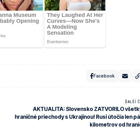
Facebook
ĎALŠÍ 
AKTUALITA: Slovensko ZATVORILO všetk
hraničné priechody s Ukrajinou! Rusi útočia len pá
kilometrov od hraní