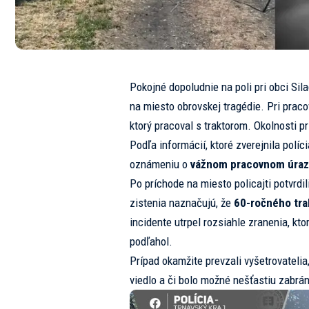
Pokojné dopoludnie na poli pri obci Sil
na miesto obrovskej tragédie. Pri prac
ktorý pracoval s traktorom. Okolnosti pr
Podľa informácií, ktoré zverejnila políc
oznámeniu o
vážnom pracovnom úraze 
Po príchode na miesto policajti potvrdil
zistenia naznačujú, že
60-ročného trak
incidente utrpel rozsiahle zranenia, kto
podľahol.
Prípad okamžite prevzali vyšetrovatelia, 
viedlo a či bolo možné nešťastiu zabrán