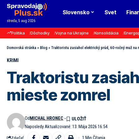
Slovensko
Svet
Fina
streda, 5 aug 2026
Politika
Dôchodky
Vojna na Ukrajine
Konsolidácia
Energo
Domovská stránka
»
Blog
»
Traktoristu zasiahol elektrický prúd, 60-ročný muž na
KRIMI
Traktoristu zasia
mieste zomrel
Od
MICHAL HRONEC
Naposledy Aktualizované: 13. Mája 2026 16:54
1 Min Čítania
Zdieľať