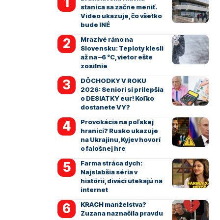
stanica sa začne meniť.
Video ukazuje, čo všetko
bude INÉ
Mrazivé ráno na
Slovensku: Teploty klesli
až na –6 °C, vietor ešte
zosilnie
DÔCHODKY V ROKU
2026: Seniori si prilepšia
o DESIATKY eur! Koľko
dostanete VY?
Provokácia na poľskej
hranici? Rusko ukazuje
na Ukrajinu, Kyjev hovorí
o falošnej hre
Farma stráca dych:
Najslabšia séria v
histórii, diváci utekajú na
internet
KRACH manželstva?
Zuzana naznačila pravdu