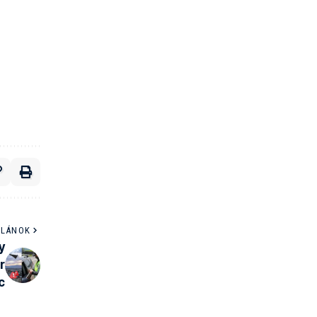
ČLÁNOK
y
r
c