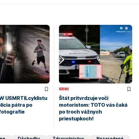
KRIMI
W USMRTILcyklistu
Štát pritvrdzuje voči
olícia pátra po
motoristom: TOTO vás čaká
fotografie
po troch vážnych
priestupkoch!
ine
Dôchodky
Zdravotníctvo
Nezaradené