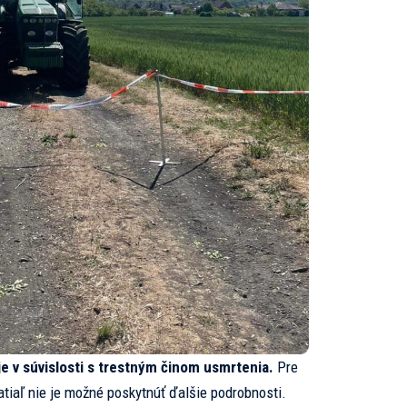
e v súvislosti s trestným činom usmrtenia.
Pre
tiaľ nie je možné poskytnúť ďalšie podrobnosti.