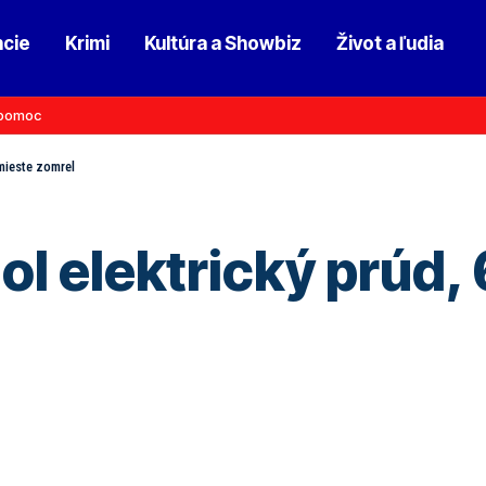
ncie
Krimi
Kultúra a Showbiz
Život a ľudia
pomoc
 mieste zomrel
hol elektrický prúd