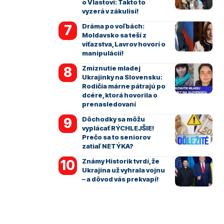
o Vlastovi: Takto to
vyzerá v zákulisí!
Dráma po voľbách:
Moldavsko sa teší z
víťazstva, Lavrov hovorí o
manipulácií!
Zmiznutie mladej
Ukrajinky na Slovensku:
Rodičia márne pátrajú po
dcére, ktorá hovorila o
prenasledovaní
Dôchodky sa môžu
vyplácať RÝCHLEJŠIE!
Prečo sa to seniorov
zatiaľ NETÝKA?
Známy Historik tvrdí, že
Ukrajina už vyhrala vojnu
– a dôvod vás prekvapí!