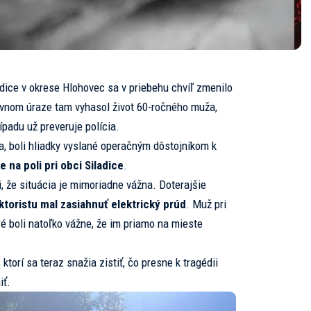
adice v okrese Hlohovec sa v priebehu chvíľ zmenilo
ovnom úraze tam vyhasol život 60-ročného muža,
ípadu už preveruje polícia.
ia, boli hliadky vyslané operačným dôstojníkom k
na poli pri obci Siladice
.
i, že situácia je mimoriadne vážna. Doterajšie
toristu mal zasiahnuť elektrický prúd
. Muž pri
ré boli natoľko vážne, že im priamo na mieste
ktorí sa teraz snažia zistiť, čo presne k tragédii
iť.