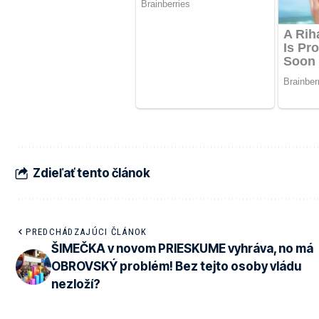
Zdieľať tento článok
PREDCHÁDZAJÚCI ČLÁNOK
ŠIMEČKA v novom PRIESKUME vyhráva, no má
OBROVSKÝ problém! Bez tejto osoby vládu
nezloží?