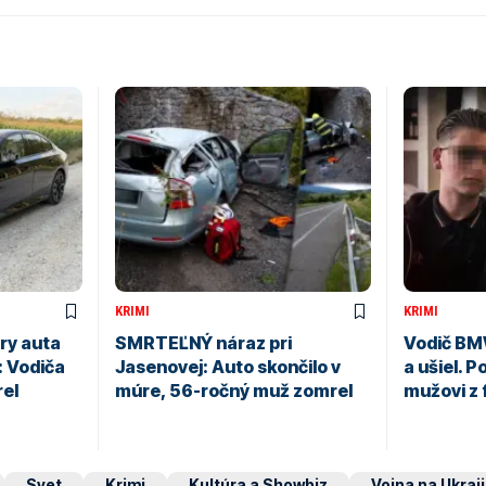
KRIMI
KRIMI
ry auta
SMRTEĽNÝ náraz pri
Vodič BM
: Vodiča
Jasenovej: Auto skončilo v
a ušiel. P
rel
múre, 56-ročný muž zomrel
mužovi z 
Svet
Krimi
Kultúra a Showbiz
Vojna na Ukraj