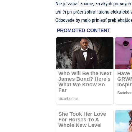
Nie je zatiaľ známe, za akých presných
ani či pri práci zohrali úlohu elektrické
Odpovede by malo priniesť prebiehajúce