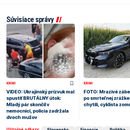
Súvisiace správy
KRIMI
KRIMI
VIDEO: Ukrajinský prízvuk mal
FOTO: Mrazivé zábe
spustiť BRUTÁLNY útok:
po smrteľnej zrážke
Mladý pár skončil v
chytili, cyklista zom
nemocnici, polícia zadržala
dvoch mužov
Užitočné odkazy:
Slovensko
Financie
Politika