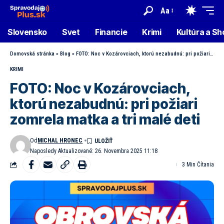
Aa
Slovensko
Svet
Financie
Krimi
Kultúra a S
Domovská stránka
»
Blog
»
FOTO: Noc v Kozárovciach, ktorú nezabudnú: pri požiari zomrela matka a tri malé deti
KRIMI
FOTO: Noc v Kozárovciach,
ktorú nezabudnú: pri požiari
zomrela matka a tri malé deti
Od
MICHAL HRONEC
Naposledy Aktualizované: 26. Novembra 2025 11:18
3 Min Čítania