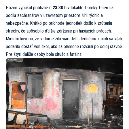
Požiar vypukol približne o
23.30 h
v lokalite Domky. Oheň sa
podľa záchranárov v uzavretom priestore šíril rýchlo a
nebezpečne. Krátko po príchode jednotiek došlo k zrúteniu
strechy, čo spôsobilo ďalšie zdržanie pri hasiacich prácach.
Miestni hovoria, že v dome žilo viac detí. Jednému z nich sa však
podarilo dostať von skôr, ako sa plamene rozšírili po celej stavbe.
Pre štyri ďalšie osoby bola situácia fatálna.