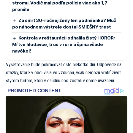
stromu. Vodič mal podľa polície viac ako 1,7
promile
Za smrť 30-ročnej ženy len podmienka? Muž
po náhodnom výstrele dostal SMIEŠNY trest
Kontrola v reštaurácii odhalila čistý HOROR:
Mŕtve hlodavce, trus v rúre a špina všade
navôkol!
Vyšetrovanie bude pokračovať ešte niekoľko dní. Odpovede na
otázky, ktoré v obci visia vo vzduchu, však nemôžu vrátiť život
štyrom ľuďom, ktorí v osudnú noc zostali v dome uväznení.