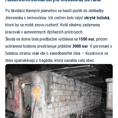
Po likvidácii hlavných plameňov sa hasiči pustili do obhliadky
zhoreniska s termovíziou. Ich cieľom bolo nájsť
skryté ložiská
,
ktoré by sa mohli znovu rozhoriť. Kvôli silnému zadymeniu
pracovali v autonómnych dýchacích prístrojoch.
Škoda na dome bola predbežne vyčíslená na
1500 eur
, pričom
uchránená hodnota predstavuje približne
3000 eur
. V porovnaní s
ľudskou stratou však ide o zanedbateľné čísla — Kozárovce sa
dnes spamätávajú z tragédie, ktorá zasiahla celú obec.