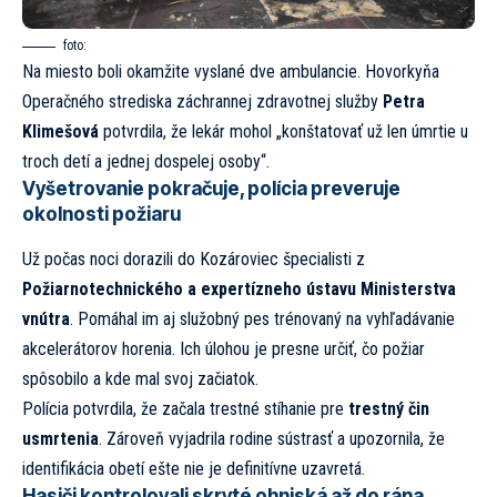
foto:
Na miesto boli okamžite vyslané dve ambulancie. Hovorkyňa
Operačného strediska záchrannej zdravotnej služby
Petra
Klimešová
potvrdila, že lekár mohol „konštatovať už len úmrtie u
troch detí a jednej dospelej osoby“.
Vyšetrovanie pokračuje, polícia preveruje
okolnosti požiaru
Už počas noci dorazili do Kozároviec špecialisti z
Požiarnotechnického a expertízneho ústavu Ministerstva
vnútra
. Pomáhal im aj služobný pes trénovaný na vyhľadávanie
akcelerátorov horenia. Ich úlohou je presne určiť, čo požiar
spôsobilo a kde mal svoj začiatok.
Polícia potvrdila, že začala trestné stíhanie pre
trestný čin
usmrtenia
. Zároveň vyjadrila rodine sústrasť a upozornila, že
identifikácia obetí ešte nie je definitívne uzavretá.
Hasiči kontrolovali skryté ohniská až do rána