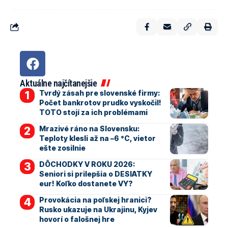
Aktuálne najčítanejšie
Tvrdý zásah pre slovenské firmy:
Počet bankrotov prudko vyskočil!
TOTO stojí za ich problémami
Mrazivé ráno na Slovensku:
Teploty klesli až na –6 °C, vietor
ešte zosilnie
DÔCHODKY V ROKU 2026:
Seniori si prilepšia o DESIATKY
eur! Koľko dostanete VY?
Provokácia na poľskej hranici?
Rusko ukazuje na Ukrajinu, Kyjev
hovorí o falošnej hre