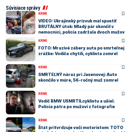
Súvisiace správy
KRIMI
VIDEO: Ukrajinský prízvuk mal spustiť
BRUTÁLNY útok: Mladý pár skončil v
nemocnici, polícia zadržala dvoch mužov
KRIMI
FOTO: Mrazivé zábery auta po smrteľnej
zrážke: Vodiča chytili, cyklista zomrel
KRIMI
SMRTEĽNÝ náraz pri Jasenovej: Auto
skončilo v múre, 56-ročný muž zomrel
KRIMI
Vodič BMW USMRTILcyklistu a ušiel.
Polícia pátra po mužovi z fotografie
KRIMI
Štát pritvrdzuje voči motoristom: TOTO