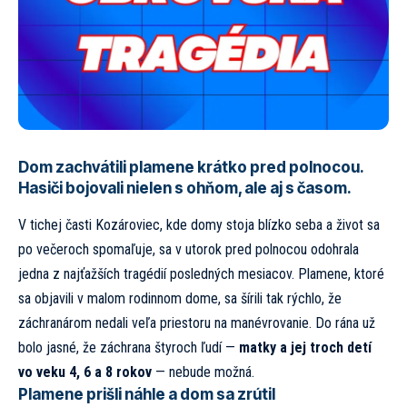
Dom zachvátili plamene krátko pred polnocou.
Hasiči bojovali nielen s ohňom, ale aj s časom.
V tichej časti Kozároviec, kde domy stoja blízko seba a život sa
po večeroch spomaľuje, sa v utorok pred polnocou odohrala
jedna z najťažších tragédií posledných mesiacov. Plamene, ktoré
sa objavili v malom rodinnom dome, sa šírili tak rýchlo, že
záchranárom nedali veľa priestoru na manévrovanie. Do rána už
bolo jasné, že záchrana štyroch ľudí —
matky a jej troch detí
vo veku 4, 6 a 8 rokov
— nebude možná.
Plamene prišli náhle a dom sa zrútil