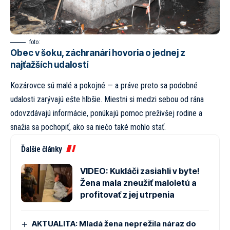
foto:
Obec v šoku, záchranári hovoria o jednej z
najťažších udalostí
Kozárovce sú malé a pokojné — a práve preto sa podobné
udalosti zarývajú ešte hlbšie. Miestni si medzi sebou od rána
odovzdávajú informácie, ponúkajú pomoc preživšej rodine a
snažia sa pochopiť, ako sa niečo také mohlo stať.
Ďalšie články
VIDEO: Kukláči zasiahli v byte!
Žena mala zneužiť maloletú a
profitovať z jej utrpenia
AKTUALITA: Mladá žena neprežila náraz do