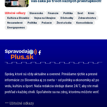
vás čaká po troch vážnych priestupkoch!
Užitočné odkazy:
Slovensko
Financie
Politika
Svet
Krimi
Kultúra a Showbiz
Vojna na Ukrajine
Dôchodky
Zdravotníctvo
Nezaradené
Politika
Počasie
Život a ľudia
Konsolidácia
Energopomoc
Správy, ktoré sú vždy aktuálne a overené. Prinášame rýchle a presné
informácie zo Slovenska aj zo sveta – od politiky a ekonomiky až po
vedu, kultúru a šport. Naša redakcia sleduje dianie 24/7, aby ste mali
prehľad v každej chvíli. Spoľahnite sa na zdroj, ktorému môžete veriť.
Užitočné odkazy