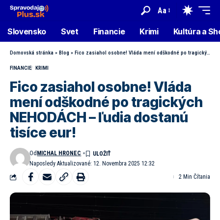
Aa
Slovensko
Svet
Financie
Krimi
Kultúra a S
Domovská stránka
»
Blog
»
Fico zasiahol osobne! Vláda mení odškodné po tragických NEHODÁCH – ľudia dostanú tisíce eur!
FINANCIE
KRIMI
Fico zasiahol osobne! Vláda
mení odškodné po tragických
NEHODÁCH – ľudia dostanú
tisíce eur!
Od
MICHAL HRONEC
Naposledy Aktualizované: 12. Novembra 2025 12:32
2 Min Čítania