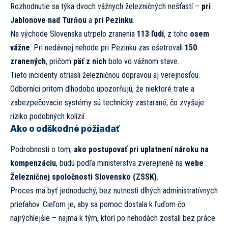
Rozhodnutie sa týka dvoch vážnych železničných nešťastí –
pri
Jablonove nad Turňou
a
pri Pezinku
.
Na východe Slovenska utrpelo zranenia
113 ľudí
, z toho
osem
vážne
. Pri nedávnej nehode pri Pezinku zas ošetrovali
150
zranených
, pričom
päť z nich
bolo vo vážnom stave.
Tieto incidenty otriasli železničnou dopravou aj verejnosťou.
Odborníci pritom dlhodobo upozorňujú, že niektoré trate a
zabezpečovacie systémy sú technicky zastarané, čo zvyšuje
riziko podobných kolízií.
Ako o odškodné požiadať
Podrobnosti o tom,
ako postupovať pri uplatnení nároku na
kompenzáciu
, budú podľa ministerstva zverejnené na
webe
Železničnej spoločnosti Slovensko (ZSSK)
.
Proces má byť jednoduchý, bez nutnosti dlhých administratívnych
prieťahov. Cieľom je, aby sa pomoc dostala k ľuďom čo
najrýchlejšie – najmä k tým, ktorí po nehodách zostali bez práce