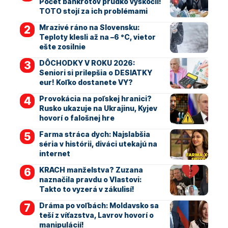
Počet bankrotov prudko vyskočil!
TOTO stojí za ich problémami
Mrazivé ráno na Slovensku:
Teploty klesli až na –6 °C, vietor
ešte zosilnie
DÔCHODKY V ROKU 2026:
Seniori si prilepšia o DESIATKY
eur! Koľko dostanete VY?
Provokácia na poľskej hranici?
Rusko ukazuje na Ukrajinu, Kyjev
hovorí o falošnej hre
Farma stráca dych: Najslabšia
séria v histórii, diváci utekajú na
internet
KRACH manželstva? Zuzana
naznačila pravdu o Vlastovi:
Takto to vyzerá v zákulisí!
Dráma po voľbách: Moldavsko sa
teší z víťazstva, Lavrov hovorí o
manipulácií!