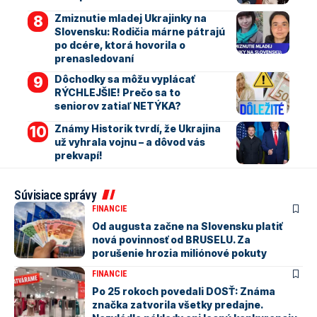
Zmiznutie mladej Ukrajinky na
Slovensku: Rodičia márne pátrajú
po dcére, ktorá hovorila o
prenasledovaní
Dôchodky sa môžu vyplácať
RÝCHLEJŠIE! Prečo sa to
seniorov zatiaľ NETÝKA?
Známy Historik tvrdí, že Ukrajina
už vyhrala vojnu – a dôvod vás
prekvapí!
Súvisiace správy
FINANCIE
Od augusta začne na Slovensku platiť
nová povinnosť od BRUSELU. Za
porušenie hrozia miliónové pokuty
FINANCIE
Po 25 rokoch povedali DOSŤ: Známa
značka zatvorila všetky predajne.