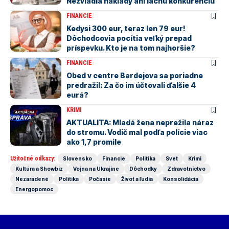
Nezvládla náklady ani lacnú konkurenciu
FINANCIE
Kedysi 300 eur, teraz len 79 eur!
Dôchodcovia pocítia veľký prepad
príspevku. Kto je na tom najhoršie?
FINANCIE
Obed v centre Bardejova sa poriadne
predražil: Za čo im účtovali ďalšie 4
eurá?
KRIMI
AKTUALITA: Mladá žena neprežila náraz
do stromu. Vodič mal podľa polície viac
ako 1,7 promile
Užitočné odkazy:
Slovensko
Financie
Politika
Svet
Krimi
Kultúra a Showbiz
Vojna na Ukrajine
Dôchodky
Zdravotníctvo
Nezaradené
Politika
Počasie
Život a ľudia
Konsolidácia
Energopomoc