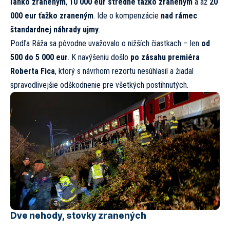
ľahko zraneným
,
10 000 eur stredne ťažko zraneným
a až
20
000 eur ťažko zraneným
. Ide o kompenzácie
nad rámec
štandardnej náhrady ujmy
.
Podľa Ráža sa pôvodne uvažovalo o nižších čiastkach – len
od
500 do 5 000 eur
. K navýšeniu došlo
po zásahu premiéra
Roberta Fica
, ktorý s návrhom rezortu nesúhlasil a žiadal
spravodlivejšie odškodnenie pre všetkých postihnutých.
Dve nehody, stovky zranených