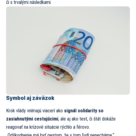
či s trvalými následkami.
Symbol aj záväzok
Krok vlády vnímajú viacerí ako
signál solidarity so
zasiahnutými cestujúcimi
, ale aj ako test, či štát dokáže
reagovať na krízové situácie rýchlo a férovo.
„Odškodnenie má byť gestom, že v tom ľudí nenecháme,“