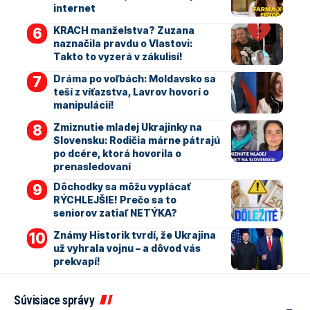
internet
KRACH manželstva? Zuzana
naznačila pravdu o Vlastovi:
Takto to vyzerá v zákulisí!
Dráma po voľbách: Moldavsko sa
teší z víťazstva, Lavrov hovorí o
manipulácií!
Zmiznutie mladej Ukrajinky na
Slovensku: Rodičia márne pátrajú
po dcére, ktorá hovorila o
prenasledovaní
Dôchodky sa môžu vyplácať
RÝCHLEJŠIE! Prečo sa to
seniorov zatiaľ NETÝKA?
Známy Historik tvrdí, že Ukrajina
už vyhrala vojnu – a dôvod vás
prekvapí!
Súvisiace správy