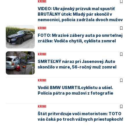
KRIMI
VIDEO: Ukrajinský prízvuk mal spustiť
BRUTÁLNY útok: Mladý pár skončil v
nemocnici, polícia zadržala dvoch mužov
KRIMI
FOTO: Mrazivé zábery auta po smrteľnej
zrážke: Vodiča chytili, cyklista zomrel
KRIMI
SMRTEĽNÝ náraz pri Jasenovej: Auto
skončilo v múre, 56-ročný muž zomrel
KRIMI
Vodič BMW USMRTILcyklistu a ušiel.
Polícia pátra po mužovi z fotografie
KRIMI
Štát pritvrdzuje voči motoristom: TOTO
vás čaká po troch vážnych priestupkoch!