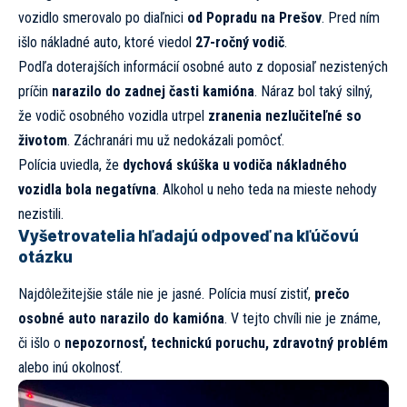
vozidlo smerovalo po diaľnici
od Popradu na Prešov
. Pred ním
išlo nákladné auto, ktoré viedol
27-ročný vodič
.
Podľa doterajších informácií osobné auto z doposiaľ nezistených
príčin
narazilo do zadnej časti kamióna
. Náraz bol taký silný,
že vodič osobného vozidla utrpel
zranenia nezlučiteľné so
životom
. Záchranári mu už nedokázali pomôcť.
Polícia uviedla, že
dychová skúška u vodiča nákladného
vozidla bola negatívna
. Alkohol u neho teda na mieste nehody
nezistili.
Vyšetrovatelia hľadajú odpoveď na kľúčovú
otázku
Najdôležitejšie stále nie je jasné. Polícia musí zistiť,
prečo
osobné auto narazilo do kamióna
. V tejto chvíli nie je známe,
či išlo o
nepozornosť, technickú poruchu, zdravotný problém
alebo inú okolnosť.