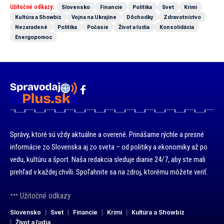
Užitočné odkazy:
Slovensko
Financie
Politika
Svet
Krimi
Kultúra a Showbiz
Vojna na Ukrajine
Dôchodky
Zdravotníctvo
Nezaradené
Politika
Počasie
Život a ľudia
Konsolidácia
Energopomoc
Správy, ktoré sú vždy aktuálne a overené. Prinášame rýchle a presné
informácie zo Slovenska aj zo sveta – od politiky a ekonomiky až po
vedu, kultúru a šport. Naša redakcia sleduje dianie 24/7, aby ste mali
prehľad v každej chvíli. Spoľahnite sa na zdroj, ktorému môžete veriť.
Užitočné odkazy
Slovensko
Svet
Financie
Krimi
Kultúra a Showbiz
Život a ľudia