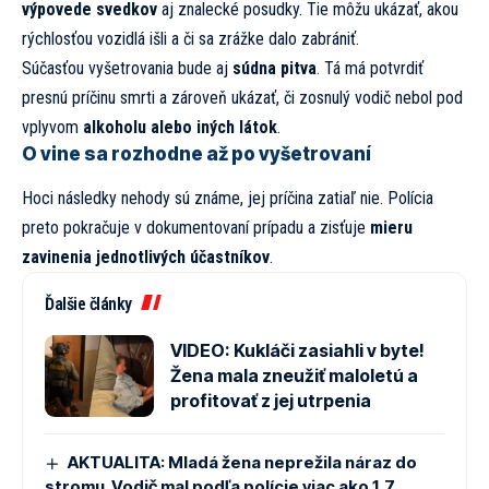
výpovede svedkov
aj znalecké posudky. Tie môžu ukázať, akou
rýchlosťou vozidlá išli a či sa zrážke dalo zabrániť.
Súčasťou vyšetrovania bude aj
súdna pitva
. Tá má potvrdiť
presnú príčinu smrti a zároveň ukázať, či zosnulý vodič nebol pod
vplyvom
alkoholu alebo iných látok
.
O vine sa rozhodne až po vyšetrovaní
Hoci následky nehody sú známe, jej príčina zatiaľ nie. Polícia
preto pokračuje v dokumentovaní prípadu a zisťuje
mieru
zavinenia jednotlivých účastníkov
.
Ďalšie články
VIDEO: Kukláči zasiahli v byte!
Žena mala zneužiť maloletú a
profitovať z jej utrpenia
AKTUALITA: Mladá žena neprežila náraz do
stromu. Vodič mal podľa polície viac ako 1,7