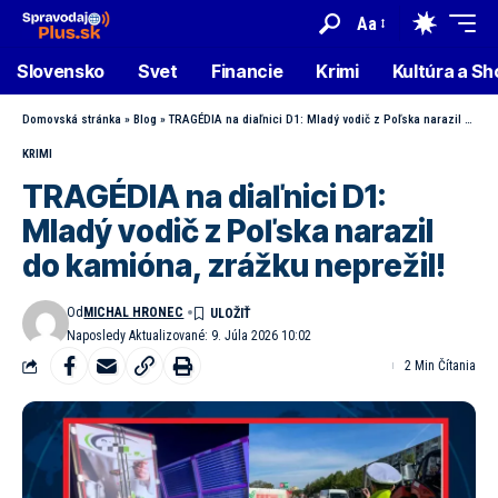
Aa
Slovensko
Svet
Financie
Krimi
Kultúra a S
Domovská stránka
»
Blog
»
TRAGÉDIA na diaľnici D1: Mladý vodič z Poľska narazil do kamióna, zrážku neprežil!
KRIMI
TRAGÉDIA na diaľnici D1:
Mladý vodič z Poľska narazil
do kamióna, zrážku neprežil!
Od
MICHAL HRONEC
Naposledy Aktualizované: 9. Júla 2026 10:02
2 Min Čítania