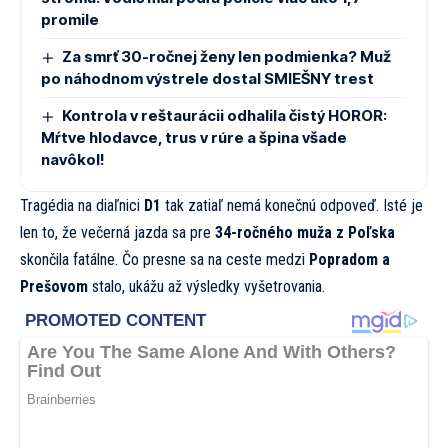
promile
Za smrť 30-ročnej ženy len podmienka? Muž
po náhodnom výstrele dostal SMIEŠNY trest
Kontrola v reštaurácii odhalila čistý HOROR:
Mŕtve hlodavce, trus v rúre a špina všade
navôkol!
Tragédia na diaľnici
D1
tak zatiaľ nemá konečnú odpoveď. Isté je
len to, že večerná jazda sa pre
34-ročného muža z Poľska
skončila fatálne. Čo presne sa na ceste medzi
Popradom a
Prešovom
stalo, ukážu až výsledky vyšetrovania.