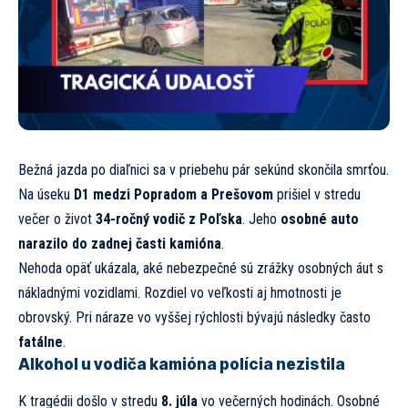
Bežná jazda po diaľnici sa v priebehu pár sekúnd skončila smrťou.
Na úseku
D1 medzi Popradom a Prešovom
prišiel v stredu
večer o život
34-ročný vodič z Poľska
. Jeho
osobné auto
narazilo do zadnej časti kamióna
.
Nehoda opäť ukázala, aké nebezpečné sú zrážky osobných áut s
nákladnými vozidlami. Rozdiel vo veľkosti aj hmotnosti je
obrovský. Pri náraze vo vyššej rýchlosti bývajú následky často
fatálne
.
Alkohol u vodiča kamióna polícia nezistila
K tragédii došlo v stredu
8. júla
vo večerných hodinách. Osobné