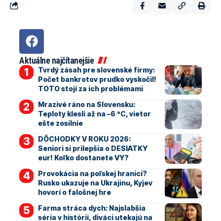
Aktuálne najčítanejšie
Tvrdý zásah pre slovenské firmy:
Počet bankrotov prudko vyskočil!
TOTO stojí za ich problémami
Mrazivé ráno na Slovensku:
Teploty klesli až na –6 °C, vietor
ešte zosilnie
DÔCHODKY V ROKU 2026:
Seniori si prilepšia o DESIATKY
eur! Koľko dostanete VY?
Provokácia na poľskej hranici?
Rusko ukazuje na Ukrajinu, Kyjev
hovorí o falošnej hre
Farma stráca dych: Najslabšia
séria v histórii, diváci utekajú na