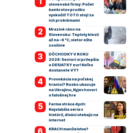
slovenské firmy: Počet
bankrotov prudko
vyskočil! TOTO stojí za
ich problémami
Mrazivé ráno na
Slovensku: Teploty klesli
až na –6 °C, vietor ešte
zosilnie
DÔCHODKY V ROKU
2026: Seniori si prilepšia
o DESIATKY eur! Koľko
dostanete VY?
Provokácia na poľskej
hranici? Rusko ukazuje
na Ukrajinu, Kyjev hovorí
o falošnej hre
Farma stráca dych:
Najslabšia séria v
histórii, diváci utekajú na
internet
KRACH manželstva?