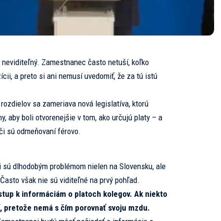
d neviditeľný. Zamestnanec často netuší, koľko
cii, a preto si ani nemusí uvedomiť, že za tú istú
rozdielov sa zameriava nová legislatíva, ktorú
my, aby boli otvorenejšie v tom, ako určujú platy – a
či sú odmeňovaní férovo.
 sú dlhodobým problémom nielen na Slovensku, ale
Často však nie sú viditeľné na prvý pohľad.
stup k informáciám o platoch kolegov. Ak niekto
, pretože nemá s čím porovnať svoju mzdu.