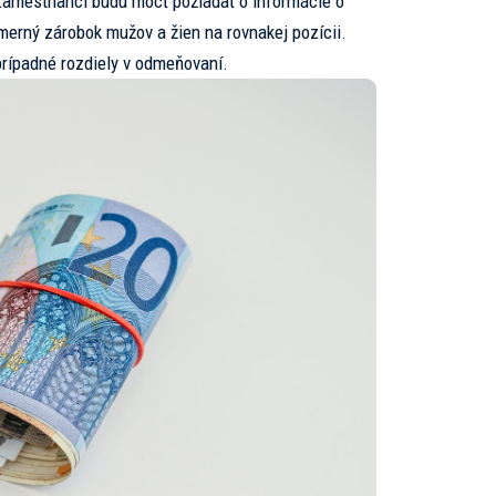
 Zamestnanci budú môcť požiadať o informácie o
iemerný zárobok mužov a žien na rovnakej pozícii.
prípadné rozdiely v odmeňovaní.