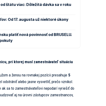
od štátu viac: Dôležitá dávka sa v roku
ov: Od 17. augusta už niektoré úkony
sku platiť nová povinnosť od BRUSELU.
 pokuty
icu, pri ktorej musí zamestnávateľ situáciu
mužom a ženou na rovnakej pozícii presahuje
5
l odstrániť alebo jasne vysvetliť, prečo vznikol.
e ak sa to zamestnávateľovi nepodarí vyriešiť do
osudzovať aj na úrovni zástupcov zamestnancov,