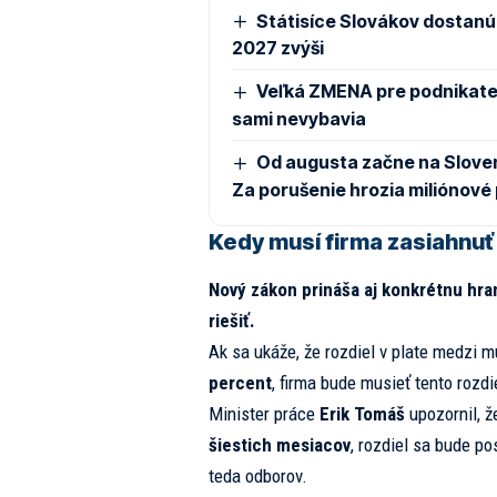
Státisíce Slovákov dostanú 
2027 zvýši
Veľká ZMENA pre podnikateľ
sami nevybavia
Od augusta začne na Sloven
Za porušenie hrozia miliónové
Kedy musí firma zasiahnuť
Nový zákon prináša aj konkrétnu hran
riešiť.
Ak sa ukáže, že rozdiel v plate medzi 
percent
, firma bude musieť tento rozdie
Minister práce
Erik Tomáš
upozornil, ž
šiestich mesiacov
, rozdiel sa bude p
teda odborov.