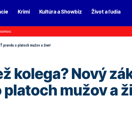
ncie
Krimi
Kultúra a Showbiz
Život a ľudia
pomoc
 pravdu o platoch mužov a žien!
ež kolega? Nový z
 platoch mužov a ž