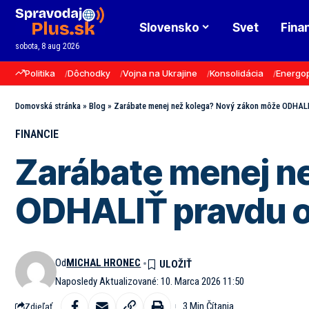
Slovensko
Svet
Fina
sobota, 8 aug 2026
Politika
Dôchodky
Vojna na Ukrajine
Konsolidácia
Energo
Domovská stránka
»
Blog
»
Zarábate menej než kolega? Nový zákon môže ODHALIŤ
FINANCIE
Zarábate menej n
ODHALIŤ pravdu o
Od
MICHAL HRONEC
Naposledy Aktualizované: 10. Marca 2026 11:50
3 Min Čítania
Zdieľať