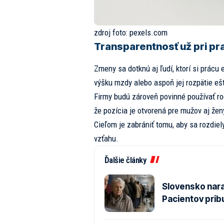
zdroj foto:
pexels.com
Transparentnosť už pri p
Zmeny sa dotknú aj ľudí, ktorí si prácu
výšku mzdy alebo aspoň jej rozpätie e
Firmy budú zároveň povinné používať ro
že pozícia je otvorená pre mužov aj žen
Cieľom je zabrániť tomu, aby sa rozdie
vzťahu.
Ďalšie články
Slovensko nara
Pacientov prib