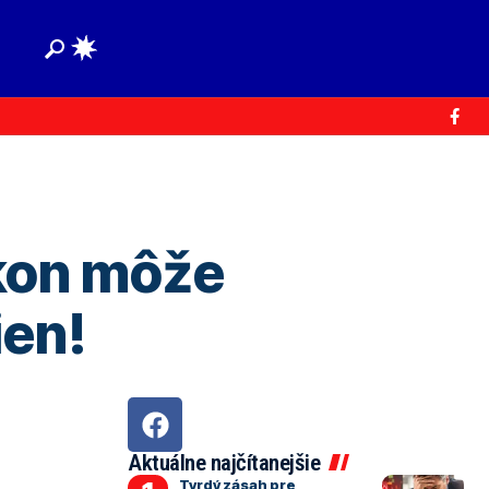
ákon môže
ien!
Aktuálne najčítanejšie
Tvrdý zásah pre