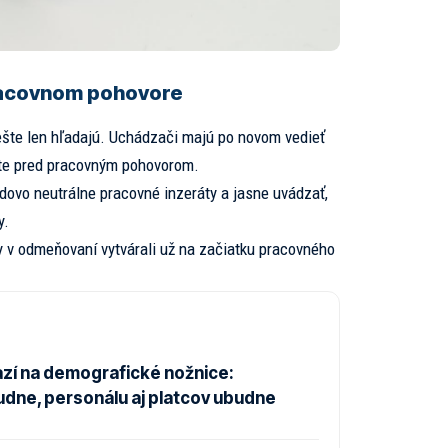
racovnom pohovore
 ešte len hľadajú. Uchádzači majú po novom vedieť
šte pred pracovným pohovorom.
dovo neutrálne pracovné inzeráty a jasne uvádzať,
y.
ly v odmeňovaní vytvárali už na začiatku pracovného
zí na demografické nožnice:
udne, personálu aj platcov ubudne