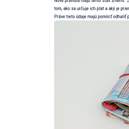
Nové pravidlá majú tento stav zmeniť.
tom, ako sa určuje ich plat a aký je pr
Práve tieto údaje majú pomôcť odhaliť 