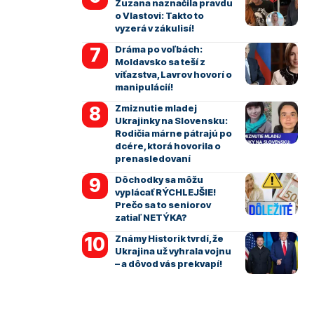
Zuzana naznačila pravdu
o Vlastovi: Takto to
vyzerá v zákulisí!
Dráma po voľbách:
Moldavsko sa teší z
víťazstva, Lavrov hovorí o
manipulácií!
Zmiznutie mladej
Ukrajinky na Slovensku:
Rodičia márne pátrajú po
dcére, ktorá hovorila o
prenasledovaní
Dôchodky sa môžu
vyplácať RÝCHLEJŠIE!
Prečo sa to seniorov
zatiaľ NETÝKA?
Známy Historik tvrdí, že
Ukrajina už vyhrala vojnu
– a dôvod vás prekvapí!