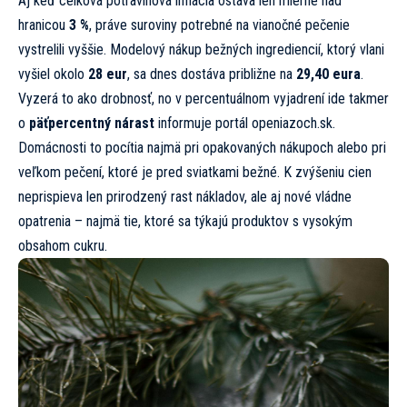
Aj keď celková potravinová inflácia ostáva len mierne nad
hranicou
3 %
, práve suroviny potrebné na vianočné pečenie
vystrelili vyššie. Modelový nákup bežných ingrediencií, ktorý vlani
vyšiel okolo
28 eur
, sa dnes dostáva približne na
29,40 eura
.
Vyzerá to ako drobnosť, no v percentuálnom vyjadrení ide takmer
o
päťpercentný nárast
informuje portál
openiazoch.sk.
Domácnosti to pocítia najmä pri opakovaných nákupoch alebo pri
veľkom pečení, ktoré je pred sviatkami bežné. K zvýšeniu cien
neprispieva len prirodzený rast nákladov, ale aj nové vládne
opatrenia – najmä tie, ktoré sa týkajú produktov s vysokým
obsahom cukru.