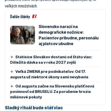
veľkých množstvách.
Ďalšie články
Slovensko narazí na
demografické nožnice:
Pacientov pribudne, personálu
aj platcov ubudne
Státisíce Slovákov dostanú od štátu viac:
Dôležitá dávka sa v roku 2027 zvýši
Veľká ZMENA pre podnikateľov: Od 17.
augusta už niektoré úkony sami nevybavia
Od augusta začne na Slovensku platiť nová
povinnosť od BRUSELU. Za porušenie hrozia
miliónové pokuty
Sladký rituál bude stáť viac