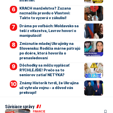
internet
KRACH manželstva? Zuzana
naznačila pravdu o Vlastovi:
Takto to vyzerá v zákulisí!
Dráma po voľbách: Moldavsko sa
teší z víťazstva, Lavrov hovorí o
manipulácií!
Zmiznutie mladej Ukrajinky na
Slovensku: Rodičia márne pátrajú
po dcére, ktorá hovorila o
prenasledovaní
Dôchodky sa môžu vyplácať
RÝCHLEJŠIE! Prečo sa to
seniorov zatiaľ NETÝKA?
Známy Historik tvrdí, že Ukrajina
už vyhrala vojnu – a dôvod vás
prekvapí!
Súvisiace správy
FINANCIE