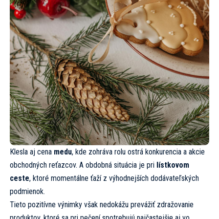
Klesla aj cena
medu
, kde zohráva rolu ostrá konkurencia a akcie
obchodných reťazcov. A obdobná situácia je pri
lístkovom
ceste
, ktoré momentálne ťaží z výhodnejších dodávateľských
podmienok.
Tieto pozitívne výnimky však nedokážu prevážiť zdražovanie
produktov, ktoré sa pri pečení spotrebujú najčastejšie aj vo