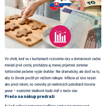
Vo chvíli, keď sa v kuchyniach rozsvietia rúry a domácnosti začnú
miešať prvé cestá, prichádza aj menej príjemné zistenie:
tohtoročné pečenie vyjde drahšie. Nie dramaticky, ale dosť na to,
aby to človek pocítil pri väčšom nákupe. Inflácia už síce nezúri
ako pred rokom, no cenovky pri niektorých položkách hovoria
jasne – sviatočné sladkosti budú stáť o niečo viac.
Prečo sa nákup predraží