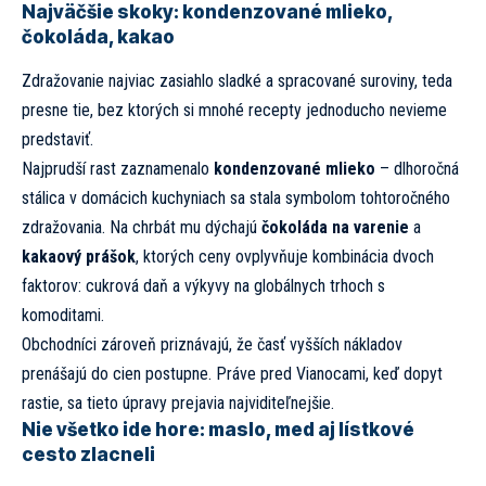
Najväčšie skoky: kondenzované mlieko,
čokoláda, kakao
Zdražovanie najviac zasiahlo sladké a spracované suroviny, teda
presne tie, bez ktorých si mnohé recepty jednoducho nevieme
predstaviť.
Najprudší rast zaznamenalo
kondenzované mlieko
– dlhoročná
stálica v domácich kuchyniach sa stala symbolom tohtoročného
zdražovania. Na chrbát mu dýchajú
čokoláda na varenie
a
kakaový prášok
, ktorých ceny ovplyvňuje kombinácia dvoch
faktorov: cukrová daň a výkyvy na globálnych trhoch s
komoditami.
Obchodníci zároveň priznávajú, že časť vyšších nákladov
prenášajú do cien postupne. Práve pred Vianocami, keď dopyt
rastie, sa tieto úpravy prejavia najviditeľnejšie.
Nie všetko ide hore: maslo, med aj lístkové
cesto zlacneli