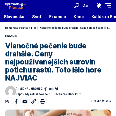
Aa
Slovensko
Svet
Financie
Krimi
Kultúra a S
Domovská stránka
»
Blog
»
Vianočné pečenie bude drahšie. Ceny najpoužívanejších surovín potichu rastú. Toto išlo hore NAJVIAC
FINANCIE
Vianočné pečenie bude
drahšie. Ceny
najpoužívanejších surovín
potichu rastú. Toto išlo hore
NAJVIAC
Od
MICHAL HRONEC
Naposledy Aktualizované: 10. Decembra 2025 13:03
3 Min Čítania