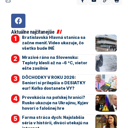
Aktuálne najčítanejšie
Bratislavská Hlavná stanica sa
začne meniť. Video ukazuje, čo
všetko bude INÉ
Mrazivé ráno na Slovensku:
Teploty klesli až na –6 °C, vietor
ešte zosilnie
DÔCHODKY V ROKU 2026:
Seniori si prilepšia o DESIATKY
eur! Koľko dostanete VY?
Provokácia na poľskej hranici?
Rusko ukazuje na Ukrajinu, Kyjev
hovorí o falošnej hre
Farma stráca dych: Najslabšia
séria v histórii, diváci utekajú na