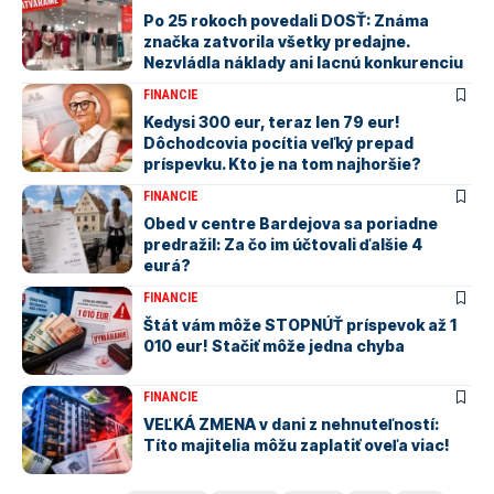
Po 25 rokoch povedali DOSŤ: Známa
značka zatvorila všetky predajne.
Nezvládla náklady ani lacnú konkurenciu
FINANCIE
Kedysi 300 eur, teraz len 79 eur!
Dôchodcovia pocítia veľký prepad
príspevku. Kto je na tom najhoršie?
FINANCIE
Obed v centre Bardejova sa poriadne
predražil: Za čo im účtovali ďalšie 4
eurá?
FINANCIE
Štát vám môže STOPNÚŤ príspevok až 1
010 eur! Stačiť môže jedna chyba
FINANCIE
VEĽKÁ ZMENA v dani z nehnuteľností:
Títo majitelia môžu zaplatiť oveľa viac!