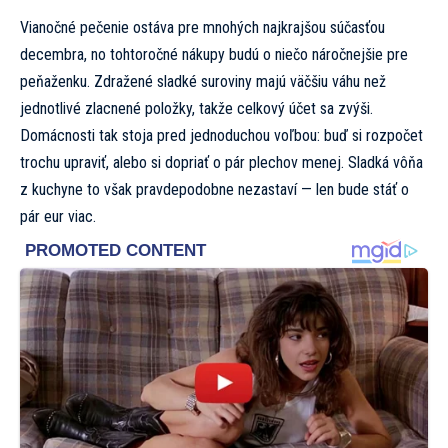
Vianočné pečenie ostáva pre mnohých najkrajšou súčasťou
decembra, no tohtoročné nákupy budú o niečo náročnejšie pre
peňaženku. Zdražené sladké suroviny majú väčšiu váhu než
jednotlivé zlacnené položky, takže celkový účet sa zvýši.
Domácnosti tak stoja pred jednoduchou voľbou: buď si rozpočet
trochu upraviť, alebo si dopriať o pár plechov menej. Sladká vôňa
z kuchyne to však pravdepodobne nezastaví — len bude stáť o
pár eur viac.