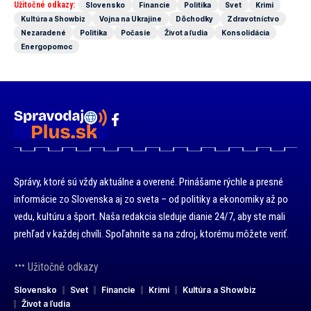
Užitočné odkazy:
Slovensko
Financie
Politika
Svet
Krimi
Kultúra a Showbiz
Vojna na Ukrajine
Dôchodky
Zdravotníctvo
Nezaradené
Politika
Počasie
Život a ľudia
Konsolidácia
Energopomoc
Správy, ktoré sú vždy aktuálne a overené. Prinášame rýchle a presné
informácie zo Slovenska aj zo sveta – od politiky a ekonomiky až po
vedu, kultúru a šport. Naša redakcia sleduje dianie 24/7, aby ste mali
prehľad v každej chvíli. Spoľahnite sa na zdroj, ktorému môžete veriť.
Užitočné odkazy
Slovensko
Svet
Financie
Krimi
Kultúra a Showbiz
Život a ľudia