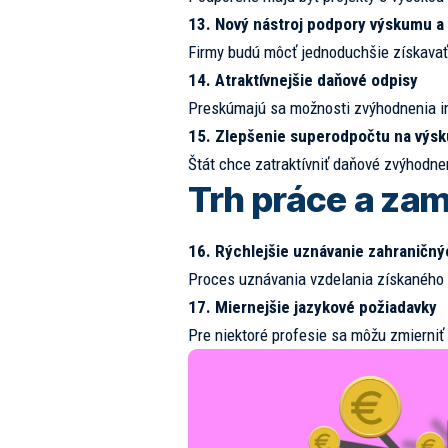
13. Nový nástroj podpory výskumu a 
Firmy budú môcť jednoduchšie získavať 
14. Atraktívnejšie daňové odpisy
Preskúmajú sa možnosti zvýhodnenia inv
15. Zlepšenie superodpočtu na výsk
Štát chce zatraktívniť daňové zvýhodne
Trh práce a za
16. Rýchlejšie uznávanie zahraničn
Proces uznávania vzdelania získaného v
17. Miernejšie jazykové požiadavky
Pre niektoré profesie sa môžu zmierniť