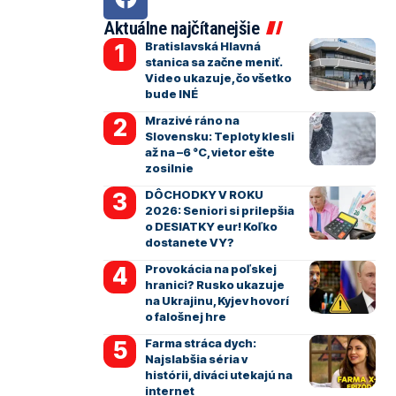
Aktuálne najčítanejšie
Bratislavská Hlavná
stanica sa začne meniť.
Video ukazuje, čo všetko
bude INÉ
Mrazivé ráno na
Slovensku: Teploty klesli
až na –6 °C, vietor ešte
zosilnie
DÔCHODKY V ROKU
2026: Seniori si prilepšia
o DESIATKY eur! Koľko
dostanete VY?
Provokácia na poľskej
hranici? Rusko ukazuje
na Ukrajinu, Kyjev hovorí
o falošnej hre
Farma stráca dych:
Najslabšia séria v
histórii, diváci utekajú na
internet