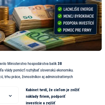
avilo Ministerstvo hospodárstva balík
38
odľa vlády pomôcť rozhýbať slovenskú ekonomiku.
ií, trhu práce, živnostníkov aj administratívnych
Kabinet tvrdí, že cieľom je znížiť
náklady firiem, podporiť
investície a zvýšiť