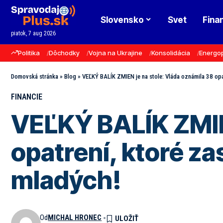
Slovensko
Svet
Fina
piatok, 7 aug 2026
Politika
Dôchodky
Vojna na Ukrajine
Konsolidácia
Energo
Domovská stránka
»
Blog
»
VEĽKÝ BALÍK ZMIEN je na stole: Vláda oznámila 38 opat
FINANCIE
VEĽKÝ BALÍK ZMIEN
opatrení, ktoré za
mladých!
Od
MICHAL HRONEC