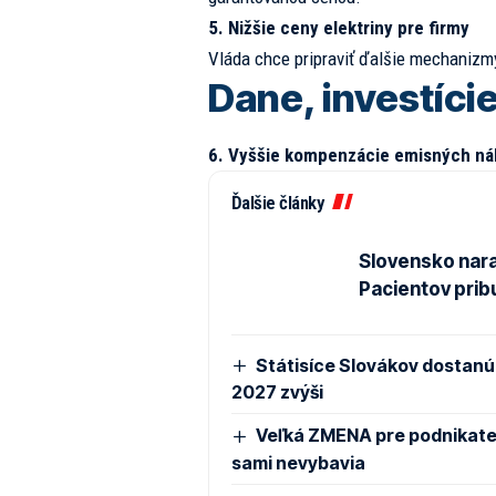
5. Nižšie ceny elektriny pre firmy
Vláda chce pripraviť ďalšie mechanizmy
Dane, investície
6. Vyššie kompenzácie emisných ná
Ďalšie články
Slovensko nara
Pacientov prib
Státisíce Slovákov dostanú 
2027 zvýši
Veľká ZMENA pre podnikateľ
sami nevybavia