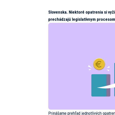
Slovenska. Niektoré opatrenia si vyž
prechádzajú legislatívnym procesom
Prinášame prehľad jednotlivých opatren