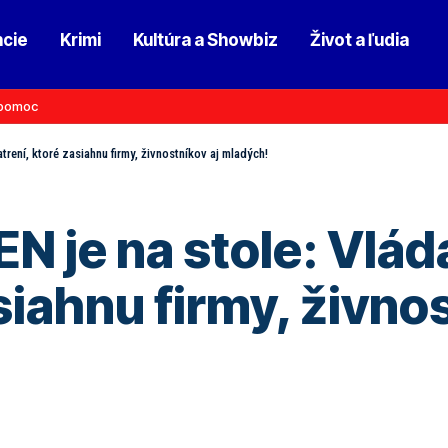
ncie
Krimi
Kultúra a Showbiz
Život a ľudia
pomoc
rení, ktoré zasiahnu firmy, živnostníkov aj mladých!
 je na stole: Vlád
siahnu firmy, živnos