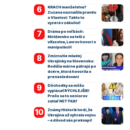
KRACH manželstva?
Zuzana naznačila pravdu
o Vlastovi: Takto to
vyzerá v zákulisí!
Dráma po voľbách:
Moldavsko sa teší z
víťazstva, Lavrov hovorí o
manipulácií!
Zmiznutie mladej
Ukrajinky na Slovensku:
Rodičia márne pátrajú po
dcére, ktorá hovorila o
prenasledovaní
Dôchodky sa môžu
vyplácať RÝCHLEJŠIE!
Prečo sa to seniorov
zatiaľ NETÝKA?
Známy Historik tvrdí, že
Ukrajina už vyhrala vojnu
– a dôvod vás prekvapí!