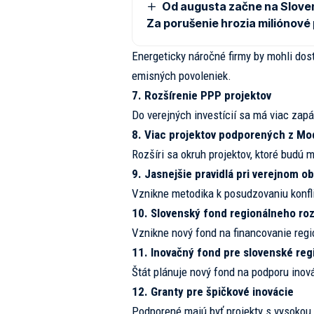
Od augusta začne na Sloven
Za porušenie hrozia miliónové
Energeticky náročné firmy by mohli do
emisných povoleniek.
7. Rozšírenie PPP projektov
Do verejných investícií sa má viac zapá
8. Viac projektov podporených z M
Rozšíri sa okruh projektov, ktoré budú 
9. Jasnejšie pravidlá pri verejnom o
Vznikne metodika k posudzovaniu konfli
10. Slovenský fond regionálneho roz
Vznikne nový fond na financovanie regi
11. Inovačný fond pre slovenské reg
Štát plánuje nový fond na podporu inová
12. Granty pre špičkové inovácie
Podporené majú byť projekty s vysokou