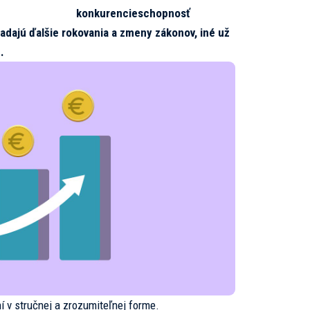
konkurencieschopnosť
iadajú ďalšie rokovania a zmeny zákonov, iné už
.
í v stručnej a zrozumiteľnej forme.