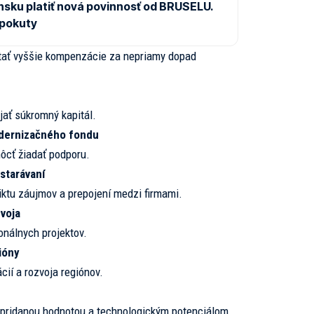
sku platiť nová povinnosť od BRUSELU.
 pokuty
stať vyššie kompenzácie za nepriamy dopad
jať súkromný kapitál.
odernizačného fondu
môcť žiadať podporu.
bstarávaní
ktu záujmov a prepojení medzi firmami.
voja
onálnych projektov.
ióny
cií a rozvoja regiónov.
 pridanou hodnotou a technologickým potenciálom.