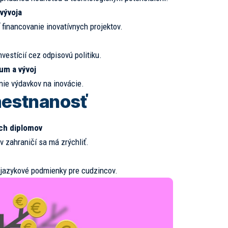
vývoja
financovanie inovatívnych projektov.
estícií cez odpisovú politiku.
um a vývoj
nie výdavkov na inovácie.
mestnanosť
ých diplomov
 zahraničí sa má zrýchliť.
 jazykové podmienky pre cudzincov.