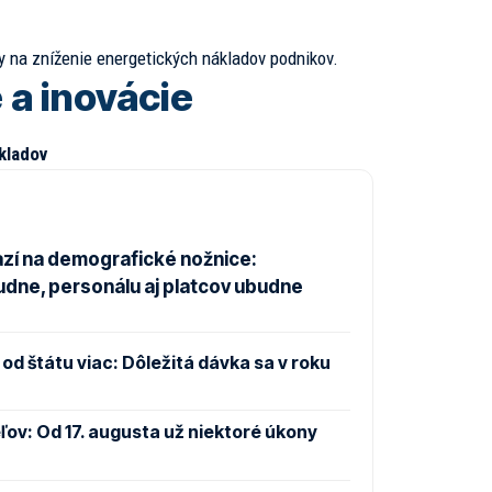
 na zníženie energetických nákladov podnikov.
 a inovácie
kladov
zí na demografické nožnice:
udne, personálu aj platcov ubudne
od štátu viac: Dôležitá dávka sa v roku
ov: Od 17. augusta už niektoré úkony