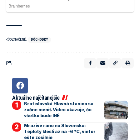
OZNAČENÉ:
DÔCHODKY
Aktuálne najčítanejšie
Bratislavská Hlavná stanica sa
začne meniť. Video ukazuje, čo
všetko bude INÉ
Mrazivé ráno na Slovensku:
Teploty klesli až na –6 °C, vietor
ešte zosilnie