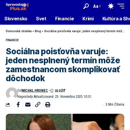
Aa
Slovensko
Svet
Financie
Krimi
Kultúra a S
Domovská stránka
»
Blog
»
Sociálna poisťovňa varuje: jeden nesplnený termín môže zamestnancom skomplikovať dôchodok
FINANCIE
Sociálna poisťovňa varuje:
jeden nesplnený termín môže
zamestnancom skomplikovať
dôchodok
Od
MICHAL HRONEC
Naposledy Aktualizované: 25. Novembra 2025 10:31
3 Min Čítania