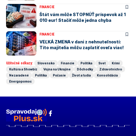
FINANCIE
Štát vám môže STOPNÚŤ príspevok až 1
010 eur! Stačiť môže jedna chyba
FINANCIE
VEĽKÁ ZMENA v dani z nehnuteľností:
Títo majitelia môžu zaplatiť oveľa viac!
Užitočné odkazy:
Slovensko
Financie
Politika
Svet
Krimi
Kultúra a Showbiz
Vojna na Ukrajine
Dôchodky
Zdravotníctvo
Nezaradené
Politika
Počasie
Život a ľudia
Konsolidácia
Energopomoc