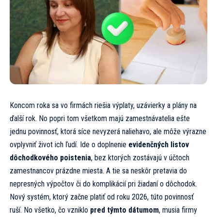
Koncom roka sa vo firmách riešia výplaty, uzávierky a plány na
ďalší rok. No popri tom všetkom majú zamestnávatelia ešte
jednu povinnosť, ktorá síce nevyzerá naliehavo, ale môže výrazne
ovplyvniť život ich ľudí. Ide o doplnenie
evidenčných listov
dôchodkového poistenia
, bez ktorých zostávajú v účtoch
zamestnancov prázdne miesta. A tie sa neskôr pretavia do
nepresných výpočtov či do komplikácií pri žiadaní o dôchodok.
Nový systém, ktorý začne platiť od roku 2026, túto povinnosť
ruší. No všetko, čo vzniklo
pred týmto dátumom
, musia firmy