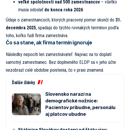
veľké spoločnosti nad 500 zamestnancov
– všetko
musia odoslať
do konca roka 2026
Údaje o zamestnancoch, ktorých pracovný pomer skončí do
31.
decembra 2025
, spadajú do týchto rovnakých termínov podľa
toho, koľko ľudí firma zamestnáva.
Čo sa stane, ak firma termín ignoruje
Následky nepocíti len zamestnávateľ. Najviac na to doplatí
samotný zamestnanec. Bez doplneného ELDP sa v jeho účte
nezobrazí celé obdobie poistenia, čo v praxi znamená:
Ďalšie články
Slovensko narazí na
demografické nožnice:
Pacientov pribudne, personálu
aj platcov ubudne
Státisíce Slovákov dostanú od štátu viac: