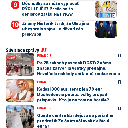
Dôchodky sa môžu vyplácať
RÝCHLEJŠIE! Prečo sa to
seniorov zatiaľ NETÝKA?
Známy Historik tvrdí, že Ukrajina
už vyhrala vojnu – a dôvod vás
prekvapí!
Súvisiace správy
FINANCIE
Po 25 rokoch povedali DOSŤ: Známa
značka zatvorila všetky predajne.
Nezvládla náklady ani lacnú konkurenciu
FINANCIE
Kedysi 300 eur, teraz len 79 eur!
Dôchodcovia pocítia veľký prepad
príspevku. Kto je na tom najhoršie?
FINANCIE
Obed v centre Bardejova sa poriadne
predražil: Za čo im účtovali ďalšie 4
eurá?