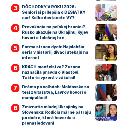
DÔCHODKY V ROKU 2026:
Seniori si prilepšia o DESIATKY
eur! Koľko dostanete VY?
Provokácia na poľskej hranici?
Rusko ukazuje na Ukrajinu, Kyjev
hovorí o falošnej hre
Farma stráca dych: Najslabšia
séria v histórii, diváci utekajú na
internet
KRACH manželstva? Zuzana
naznačila pravdu o Vlastovi:
Takto to vyzerá v zákulisí!
Dráma po voľbách: Moldavsko sa
teší z víťazstva, Lavrov hovorí o
manipulácií!
Zmiznutie mladej Ukrajinky na
Slovensku: Rodičia márne pátrajú
po dcére, ktorá hovorila o
prenasledovaní