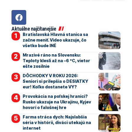
Aktuálne najčítanejšie
Bratislavská Hlavná stanica sa
začne meniť. Video ukazuje, čo
všetko bude INÉ
Mrazivé ráno na Slovensku:
Teploty klesli až na –6 °C, vietor
ešte zosilnie
DÔCHODKY V ROKU 2026:
Seniori si prilepšia o DESIATKY
eur! Koľko dostanete VY?
Provokácia na poľskej hranici?
Rusko ukazuje na Ukrajinu, Kyjev
hovorí o falošnej hre
Farma stráca dych: Najslabšia
séria v histórii, diváci utekajú na
internet