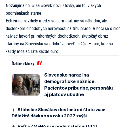
Nezaujíma ho, či sa človek dožil stovky, ani to, v akých
podmienkach starne.
Extrémne rozdiely medzi seniormi tak nie sú náhodou, ale
dôsledkom dlhodobých nerovností na trhu práce. A hoci sa o nich
najviac hovorí pri rekordných dôchodkoch, skutočný obraz
staroby na Slovensku sa odohráva oveľa nižšie – tam, kde sa
každý mesiac ráta každé euro.
Ďalšie články
Slovensko narazí na
demografické nožnice:
Pacientov pribudne, personálu
aj platcov ubudne
Státisíce Slovákov dostanú od štátu viac:
Dôležitá dávka sa v roku 2027 zvýši
Veľká ZMENA pre podnikateľov: Od 17.