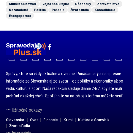
Kultúra a Showbiz
Vojna na Ukrajine
Dôchodky
Zdravotníctvo
Nezaradené
Politika
Počasie
Život a ľudia
Konsolidácia
Energopomoc
Správy, ktoré sú vždy aktuálne a overené. Prinášame rýchle a presné
informácie zo Slovenska aj zo sveta – od politiky a ekonomiky až po
vedu, kultúru a šport. Naša redakcia sleduje dianie 24/7, aby ste mali
prehľad v každej chvíli. Spoľahnite sa na zdroj, ktorému môžete veriť.
Užitočné odkazy
Slovensko
Svet
Financie
Krimi
Kultúra a Showbiz
Život a ľudia