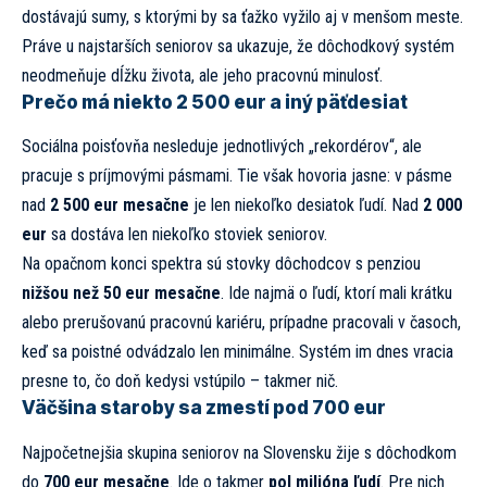
dostávajú sumy, s ktorými by sa ťažko vyžilo aj v menšom meste.
Práve u najstarších seniorov sa ukazuje, že dôchodkový systém
neodmeňuje dĺžku života, ale jeho pracovnú minulosť.
Prečo má niekto 2 500 eur a iný päťdesiat
Sociálna poisťovňa nesleduje jednotlivých „rekordérov“, ale
pracuje s príjmovými pásmami. Tie však hovoria jasne: v pásme
nad
2 500 eur mesačne
je len niekoľko desiatok ľudí. Nad
2 000
eur
sa dostáva len niekoľko stoviek seniorov.
Na opačnom konci spektra sú stovky dôchodcov s penziou
nižšou než 50 eur mesačne
. Ide najmä o ľudí, ktorí mali krátku
alebo prerušovanú pracovnú kariéru, prípadne pracovali v časoch,
keď sa poistné odvádzalo len minimálne. Systém im dnes vracia
presne to, čo doň kedysi vstúpilo – takmer nič.
Väčšina staroby sa zmestí pod 700 eur
Najpočetnejšia skupina seniorov na Slovensku žije s dôchodkom
do
700 eur mesačne
. Ide o takmer
pol milióna ľudí
. Pre nich