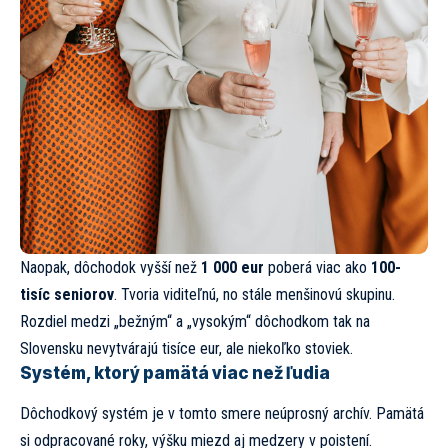
Naopak, dôchodok vyšší než
1 000 eur
poberá viac ako
100-
tisíc seniorov
. Tvoria viditeľnú, no stále menšinovú skupinu.
Rozdiel medzi „bežným“ a „vysokým“ dôchodkom tak na
Slovensku nevytvárajú tisíce eur, ale niekoľko stoviek.
Systém, ktorý pamätá viac než ľudia
Dôchodkový systém je v tomto smere neúprosný archív. Pamätá
si odpracované roky, výšku miezd aj medzery v poistení.