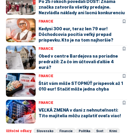
Po 25 rokoch povedali DOSŤ: Známa
značka zatvorila všetky predajne.
Nezvládla náklady ani lacnú konkurenciu
FINANCIE
Kedysi 300 eur, teraz len 79 eur!
Dôchodcovia pocítia veľký prepad
príspevku. Kto je na tom najhoršie?
FINANCIE
Obed v centre Bardejova sa poriadne
predražil: Za čo im účtovali ďalšie 4
eurá?
FINANCIE
Štát vám môže STOPNÚŤ príspevok až 1
010 eur! Stačiť môže jedna chyba
FINANCIE
VEĽKÁ ZMENA v dani z nehnuteľností:
Títo majitelia môžu zaplatiť oveľa viac!
Užitočné odkazy:
Slovensko
Financie
Politika
Svet
Krimi