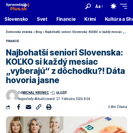
Aa
Slovensko
Svet
Financie
Krimi
Kultúra a S
Domovská stránka
»
Blog
»
Najbohatší seniori Slovenska: KOĽKO si každý mesiac „vyberajú“ z dôchodku?! Dáta hovoria jasne
FINANCIE
Najbohatší seniori Slovenska:
KOĽKO si každý mesiac
„vyberajú“ z dôchodku?! Dáta
hovoria jasne
Od
MICHAL HRONEC
Naposledy Aktualizované: 27. Februára 2026 8:04
3 Min Čítania