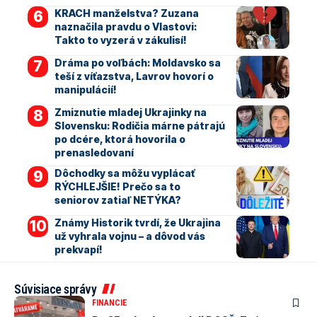
KRACH manželstva? Zuzana
naznačila pravdu o Vlastovi:
Takto to vyzerá v zákulisí!
Dráma po voľbách: Moldavsko sa
teší z víťazstva, Lavrov hovorí o
manipulácií!
Zmiznutie mladej Ukrajinky na
Slovensku: Rodičia márne pátrajú
po dcére, ktorá hovorila o
prenasledovaní
Dôchodky sa môžu vyplácať
RÝCHLEJŠIE! Prečo sa to
seniorov zatiaľ NETÝKA?
Známy Historik tvrdí, že Ukrajina
už vyhrala vojnu – a dôvod vás
prekvapí!
Súvisiace správy
FINANCIE