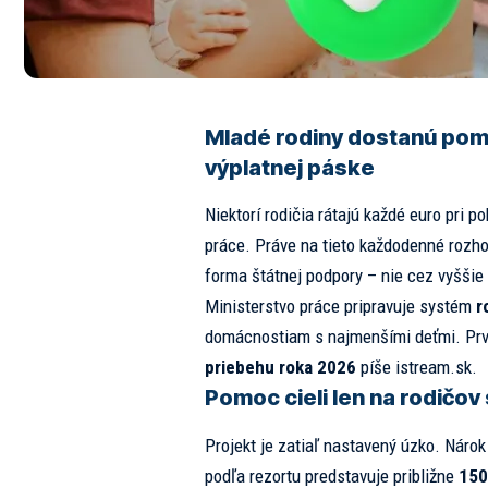
Mladé rodiny dostanú pom
výplatnej páske
Niektorí rodičia rátajú každé euro pri pok
práce. Práve na tieto každodenné rozh
forma štátnej podpory – nie cez vyššie 
Ministerstvo práce pripravuje systém
r
domácnostiam s najmenšími deťmi. Prvé
priebehu roka 2026
píše istream.sk.
Pomoc cieli len na rodičov
Projekt je zatiaľ nastavený úzko. Náro
podľa rezortu predstavuje približne
150