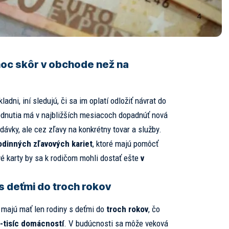
oc skôr v obchode než na
ladni, iní sledujú, či sa im oplatí odložiť návrat do
odnutia má v najbližších mesiacoch dopadnúť nová
dávky, ale cez zľavy na konkrétny tovar a služby.
odinných zľavových kariet
, ktoré majú pomôcť
 karty by sa k rodičom mohli dostať ešte
v
 s deťmi do troch rokov
k majú mať len rodiny s deťmi do
troch rokov
, čo
-tisíc domácností
. V budúcnosti sa môže veková