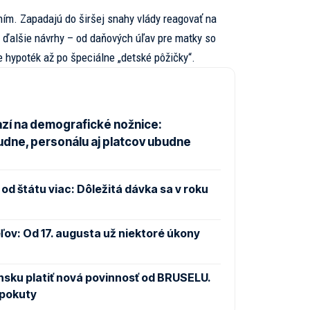
ním. Zapadajú do širšej snahy vlády reagovať na
j ďalšie návrhy – od daňových úľav pre matky so
e hypoték až po špeciálne „detské pôžičky“.
zí na demografické nožnice:
udne, personálu aj platcov ubudne
od štátu viac: Dôležitá dávka sa v roku
ov: Od 17. augusta už niektoré úkony
sku platiť nová povinnosť od BRUSELU.
 pokuty