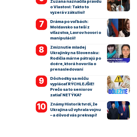
Zuzana naznačila pravdu
o Vlastovi: Takto to
vyzerá v zákulisí!
Dráma po voľbách:
Moldavsko sa teší z
víťazstva, Lavrov hovorí o
manipulácií!
Zmiznutie mladej
Ukrajinky na Slovensku:
Rodičia márne pátrajú po
dcére, ktorá hovorila o
prenasledovaní
Dôchodky sa môžu
vyplácať RÝCHLEJŠIE!
Prečo sa to seniorov
zatiaľ NETÝKA?
Známy Historik tvrdí, že
Ukrajina už vyhrala vojnu
– a dôvod vás prekvapí!