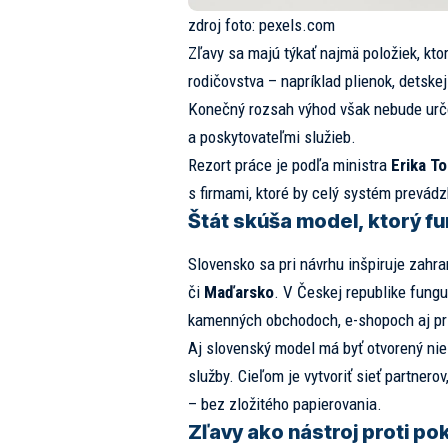
zdroj foto:
pexels.com
Zľavy sa majú týkať najmä položiek, kto
rodičovstva – napríklad plienok, detskej 
Konečný rozsah výhod však nebude urč
a poskytovateľmi služieb.
Rezort práce je podľa ministra
Erika T
s firmami, ktoré by celý systém prevádz
Štát skúša model, ktorý fu
Slovensko sa pri návrhu inšpiruje zah
či
Maďarsko
. V Českej republike funguj
kamenných obchodoch, e-shopoch aj pri
Aj slovenský model má byť otvorený niel
služby. Cieľom je vytvoriť sieť partnero
– bez zložitého papierovania.
Zľavy ako nástroj proti po