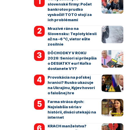
slovenské firmy: Počet
bankrotov prudko
vyskočil! TOTO stojí za
ich problémami
Mrazivé ráno na
Slovensku: Teploty klesli
až na –6 °C, vietor ešte
zosilnie
DÔCHODKY V ROKU
2026: Seniori si prilepšia
o DESIATKY eur! Koľko
dostanete VY?
Provokácia na poľskej
hranici? Rusko ukazuje
na Ukrajinu, Kyjev hovorí
o falošnej hre
Farma stráca dych:
Najslabšia séria v
histórii, diváci utekajú na
internet
KRACH manželstva?