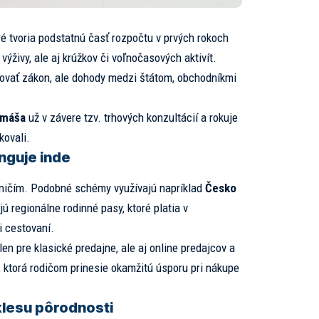
ré tvoria podstatnú časť rozpočtu v prvých rokoch
výživy, ale aj krúžkov či voľnočasových aktivít.
ovať zákon, ale dohody medzi štátom, obchodníkmi
omáša
už v závere tzv. trhových konzultácií a rokuje
kovali.
nguje inde
raničím. Podobné schémy využívajú napríklad
Česko
ú regionálne rodinné pasy, ktoré platia v
 cestovaní.
en pre klasické predajne, ale aj online predajcov a
v, ktorá rodičom prinesie okamžitú úsporu pri nákupe
klesu pôrodnosti