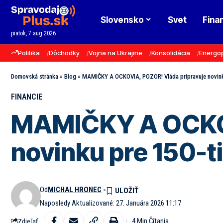
Slovensko
Svet
Fina
piatok, 7 aug 2026
Politika
Dôchodky
Vojna na Ukrajine
Konsolidácia
Energo
Domovská stránka
»
Blog
»
MAMIČKY A OCKOVIA, POZOR! Vláda pripravuje novinku p
FINANCIE
MAMIČKY A OCKOV
novinku pre 150-ti
Od
MICHAL HRONEC
Naposledy Aktualizované: 27. Januára 2026 11:17
4 Min Čítania
Zdieľať