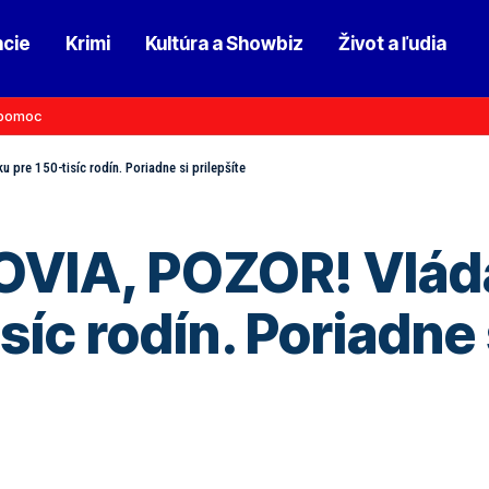
ncie
Krimi
Kultúra a Showbiz
Život a ľudia
pomoc
re 150-tisíc rodín. Poriadne si prilepšíte
IA, POZOR! Vláda 
síc rodín. Poriadne 