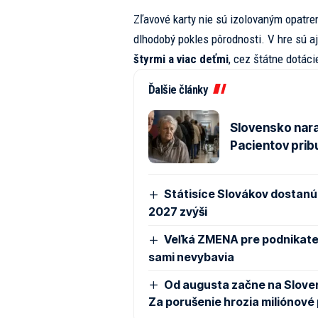
Zľavové karty nie sú izolovaným opatre
dlhodobý pokles pôrodnosti. V hre sú a
štyrmi a viac deťmi
, cez štátne dotáci
Ďalšie články
Slovensko nara
Pacientov prib
Státisíce Slovákov dostanú 
2027 zvýši
Veľká ZMENA pre podnikateľ
sami nevybavia
Od augusta začne na Sloven
Za porušenie hrozia miliónové