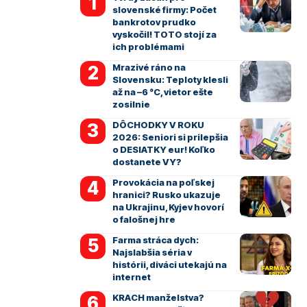
slovenské firmy: Počet
bankrotov prudko
vyskočil! TOTO stojí za
ich problémami
Mrazivé ráno na
Slovensku: Teploty klesli
až na –6 °C, vietor ešte
zosilnie
DÔCHODKY V ROKU
2026: Seniori si prilepšia
o DESIATKY eur! Koľko
dostanete VY?
Provokácia na poľskej
hranici? Rusko ukazuje
na Ukrajinu, Kyjev hovorí
o falošnej hre
Farma stráca dych:
Najslabšia séria v
histórii, diváci utekajú na
internet
KRACH manželstva?