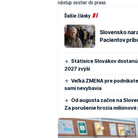
nástup sestier do praxe.
Ďalšie články
Slovensko nara
Pacientov prib
Státisíce Slovákov dostanú 
2027 zvýši
Veľká ZMENA pre podnikateľ
sami nevybavia
Od augusta začne na Sloven
Za porušenie hrozia miliónové