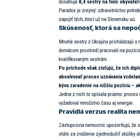
dosahuje
8,4 sestry na tisíc obyvateľ
Paradox je zrejmý: zdravotníctvo potreb
zapojiť tých, ktorí už na Slovensku sú.
Skúsenosť, ktorá sa nepoč
Mnohé sestry z Ukrajiny prichádzajú s
domácom prostredí pracovali na pozíciá
kvalifikovaným sestrám.
Po príchode však zisťujú, že ich dip
absolvovať proces uznávania vzdelan
býva zaradenie na nižšiu pozíciu – a
Jedna z nich to opísala priamo: proces
vyžadoval množstvo času aj energie.
Pravidlá verzus realita ne
Zástupcovia nemocníc upozorňujú, že sit
stálo za zváženie zjednodušiť skúšky al