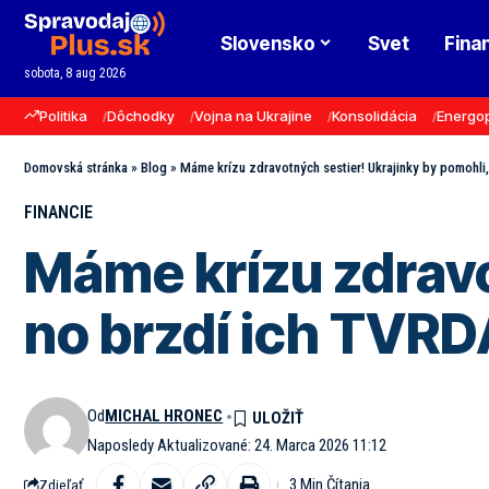
Slovensko
Svet
Fina
sobota, 8 aug 2026
Politika
Dôchodky
Vojna na Ukrajine
Konsolidácia
Energo
Domovská stránka
»
Blog
»
Máme krízu zdravotných sestier! Ukrajinky by pomohli
FINANCIE
Máme krízu zdravo
no brzdí ich TVRD
Od
MICHAL HRONEC
Naposledy Aktualizované: 24. Marca 2026 11:12
3 Min Čítania
Zdieľať