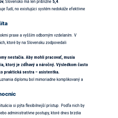
ov
, Slovensko má len približne
5,4
.
uje ľudí, no existujúci systém nedokáže efektívne
íta
 rokmi praxe a vyšším odborným vzdelaním. V
ch, ktoré by na Slovensku zodpovedali
lomy nestačia. Aby mohli pracovať, musia
ia, ktorý je zdĺhavý a náročný. Výsledkom často
ko praktická sestra – asistentka.
 uznania diplomu bol mimoriadne komplikovaný a
mocníc
uácia si pýta flexibilnejší prístup. Podľa nich by
ebo administratívne postupy, ktoré dnes brzdia