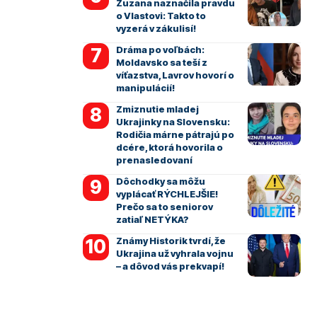
Zuzana naznačila pravdu
o Vlastovi: Takto to
vyzerá v zákulisí!
Dráma po voľbách:
Moldavsko sa teší z
víťazstva, Lavrov hovorí o
manipulácií!
Zmiznutie mladej
Ukrajinky na Slovensku:
Rodičia márne pátrajú po
dcére, ktorá hovorila o
prenasledovaní
Dôchodky sa môžu
vyplácať RÝCHLEJŠIE!
Prečo sa to seniorov
zatiaľ NETÝKA?
Známy Historik tvrdí, že
Ukrajina už vyhrala vojnu
– a dôvod vás prekvapí!