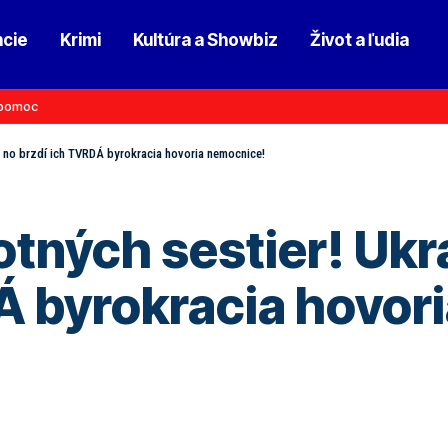
ncie
Krimi
Kultúra a Showbiz
Život a ľudia
pomoc
, no brzdí ich TVRDÁ byrokracia hovoria nemocnice!
tných sestier! Ukra
Á byrokracia hovor