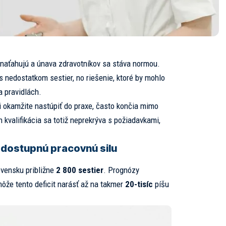
 naťahujú a únava zdravotníkov sa stáva normou.
nedostatkom sestier, no riešenie, ktoré by mohlo
a pravidlách.
li okamžite nastúpiť do praxe, často končia mimo
 kvalifikácia sa totiž neprekrýva s požiadavkami,
ť dostupnú pracovnú silu
vensku približne
2 800 sestier
. Prognózy
ôže tento deficit narásť až na takmer
20-tisíc
píšu