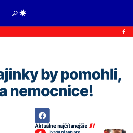
jinky by pomohli,
ia nemocnice!
Aktuálne najčítanejšie
Tvrdý zásah pre