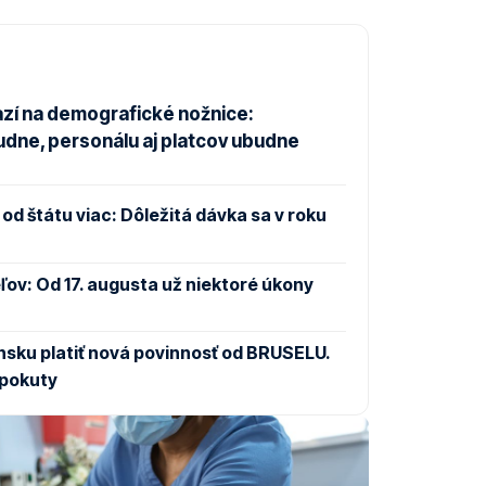
zí na demografické nožnice:
udne, personálu aj platcov ubudne
od štátu viac: Dôležitá dávka sa v roku
ov: Od 17. augusta už niektoré úkony
sku platiť nová povinnosť od BRUSELU.
 pokuty