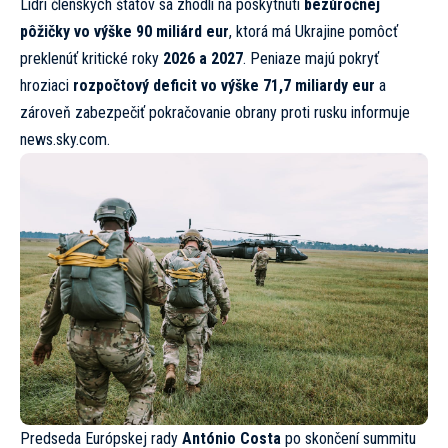
Lídri členských štátov sa zhodli na poskytnutí
bezúročnej
pôžičky vo výške 90 miliárd eur
, ktorá má Ukrajine pomôcť
preklenúť kritické roky
2026 a 2027
. Peniaze majú pokryť
hroziaci
rozpočtový deficit vo výške 71,7 miliardy eur
a
zároveň zabezpečiť pokračovanie obrany proti rusku informuje
news.sky.com.
Predseda Európskej rady
António Costa
po skončení summitu