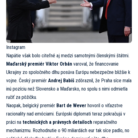
Instagram
Napätie však bolo citeľné aj medzi samotnými členskými štátmi.
Maďarský premiér Viktor Orbán
varoval, že financovanie
Ukrajiny zo spoločného dlhu posúva Európu nebezpečne bližšie k
vojne. Český premiér
Andrej Babiš
zdôraznil, že Praha síce mala
inú pozíciu než Slovensko a Maďarsko, no spolu s nimi odmietla
ručiť za pôžičku.
Naopak, belgický premiér
Bart de Wever
hovoril o víťazstve
racionality nad emóciami. Európski diplomati teraz pokračujú v
práci na
technických a právnych detailoch
reparačného
mechanizmu. Rozhodnutie o 90 miliardách eur tak síce padlo, no