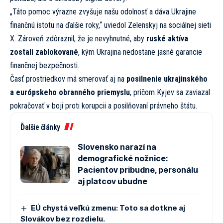
„Táto pomoc výrazne zvyšuje našu odolnosť a dáva Ukrajine
finančnú istotu na ďalšie roky,“ uviedol Zelenskyj na sociálnej sieti
X. Zároveň zdôraznil, že je nevyhnutné, aby
ruské aktíva
zostali zablokované
, kým Ukrajina nedostane jasné garancie
finančnej bezpečnosti.
Časť prostriedkov má smerovať aj na
posilnenie ukrajinského
a európskeho obranného priemyslu
, pričom Kyjev sa zaviazal
pokračovať v boji proti korupcii a posilňovaní právneho štátu.
Ďalšie články
Slovensko narazí na
demografické nožnice:
Pacientov pribudne, personálu
aj platcov ubudne
EÚ chystá veľkú zmenu: Toto sa dotkne aj
Slovákov bez rozdielu.