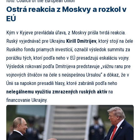
foto:
Council of the European Union
Ostrá reakcia z Moskvy a rozkol v
EÚ
Kým v Kyjeve prevládala úľava, z Moskvy prišla tvrdá reakcia.
Ruský vyjednávač pre Ukrajinu
Kirill Dmitrijev
, ktorý stojí na čele
Ruského fondu priamych investícií, označil výsledok summitu za
porážku tých, ktorí podľa neho v EÚ presadzujú eskaláciu vojny.
Výsledok rokovaní podľa Dmitrijeva predstavuje „vážnu ranu pre
vojnových štváčov na čele s neúspešnou Ursulou“ a dôkaz, že v
Únii sa napokon presadili hlasy, ktoré zabránili podľa neho
nelegálnemu využitiu zmrazených ruských aktív
na
financovanie Ukrajiny.