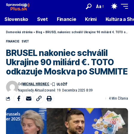
Aa
Slovensko
Svet
Financie
Krimi
Kultúra a S
Domovská stránka
»
Blog
»
BRUSEL nakoniec schválil Ukrajine 90 miliárd €. TOTO odkazuje Moskva po SUMMITE
FINANCIE
SVET
BRUSEL nakoniec schválil
Ukrajine 90 miliárd €. TOTO
odkazuje Moskva po SUMMITE
Od
MICHAL HRONEC
Naposledy Aktualizované: 19. Decembra 2025 8:09
4 Min Čítania