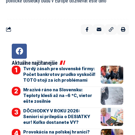
politické dôsledky budú v Európe doznievať ešte dlho
Aktuálne najčítanejšie
Tvrdý zásah pre slovenské firmy:
Počet bankrotov prudko vyskočil!
TOTO stojí za ich problémami
Mrazivé ráno na Slovensku:
Teploty klesli až na –6 °C, vietor
ešte zosilnie
DÔCHODKY V ROKU 2026:
Seniori si prilepšia o DESIATKY
eur! Koľko dostanete VY?
Provokácia na poľskej hranici?