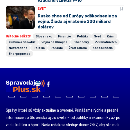
vzduchu vzlietla F-16
SVET
Rusko chce od Európy odškodnenie za
vojnu. Žiada aj vrátenie 300 miliárd
dolárov
Užitočné odkazy:
Slovensko
Financie
Politika
Svet
Krimi
Kultúra a Showbiz
Vojna na Ukrajine
Dôchodky
Zdravotníctvo
Nezaradené
Politika
Počasie
Život a ľudia
Konsolidácia
Energopomoc
Správy, ktoré sú vždy aktuálne a overené. Prinášame rýchle a presné
informácie zo Slovenska aj zo sveta – od politiky a ekonomiky až po
vedu, kultúru a šport. Naša redakcia sleduje dianie 24/7, aby ste mali