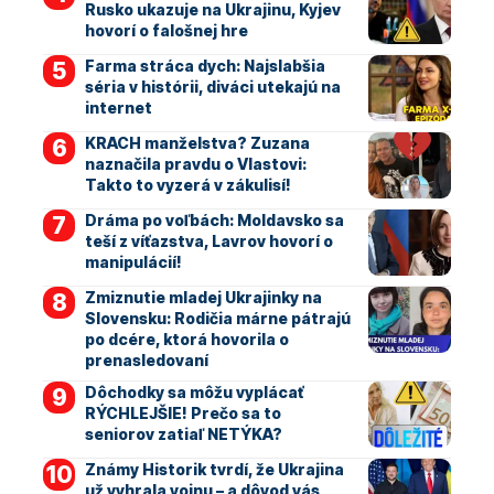
Rusko ukazuje na Ukrajinu, Kyjev
hovorí o falošnej hre
Farma stráca dych: Najslabšia
séria v histórii, diváci utekajú na
internet
KRACH manželstva? Zuzana
naznačila pravdu o Vlastovi:
Takto to vyzerá v zákulisí!
Dráma po voľbách: Moldavsko sa
teší z víťazstva, Lavrov hovorí o
manipulácií!
Zmiznutie mladej Ukrajinky na
Slovensku: Rodičia márne pátrajú
po dcére, ktorá hovorila o
prenasledovaní
Dôchodky sa môžu vyplácať
RÝCHLEJŠIE! Prečo sa to
seniorov zatiaľ NETÝKA?
Známy Historik tvrdí, že Ukrajina
už vyhrala vojnu – a dôvod vás