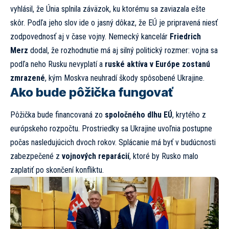
vyhlásil, že Únia splnila záväzok, ku ktorému sa zaviazala ešte
skôr. Podľa jeho slov ide o jasný dôkaz, že EÚ je pripravená niesť
zodpovednosť aj v čase vojny. Nemecký kancelár
Friedrich
Merz
dodal, že rozhodnutie má aj silný politický rozmer: vojna sa
podľa neho Rusku nevyplatí a
ruské aktíva v Európe zostanú
zmrazené
, kým Moskva neuhradí škody spôsobené Ukrajine.
Ako bude pôžička fungovať
Pôžička bude financovaná zo
spoločného dlhu EÚ
, krytého z
európskeho rozpočtu. Prostriedky sa Ukrajine uvoľnia postupne
počas nasledujúcich dvoch rokov. Splácanie má byť v budúcnosti
zabezpečené z
vojnových reparácií
, ktoré by Rusko malo
zaplatiť po skončení konfliktu.