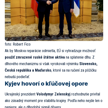
foto:
Robert Fico
Ak by Moskva reparácie odmietla, EÚ si vyhradzuje možnosť
použiť zmrazené ruské štátne aktíva
na splatenie dlhu. Z
dlhového mechanizmu si však vyrokovali výnimku
Slovensko,
Česká republika a Maďarsko
, ktoré sa na ručení za pôžičku
nebudú podieľať.
Kyjev hovorí o kľúčovej opore
Ukrajinský prezident
Volodymyr Zelenskyj
rozhodnutie privítal
ako zásadný moment pre stabilitu krajiny. Podľa neho nejde len o
peniaze, ale o dlhodobý signál dôvery.