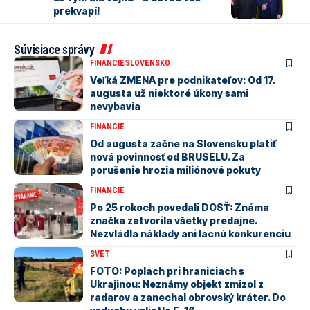
prekvapí!
Súvisiace správy
FINANCIE
SLOVENSKO
Veľká ZMENA pre podnikateľov: Od 17.
augusta už niektoré úkony sami
nevybavia
FINANCIE
Od augusta začne na Slovensku platiť
nová povinnosť od BRUSELU. Za
porušenie hrozia miliónové pokuty
FINANCIE
Po 25 rokoch povedali DOSŤ: Známa
značka zatvorila všetky predajne.
Nezvládla náklady ani lacnú konkurenciu
SVET
FOTO: Poplach pri hraniciach s
Ukrajinou: Neznámy objekt zmizol z
radarov a zanechal obrovský kráter. Do