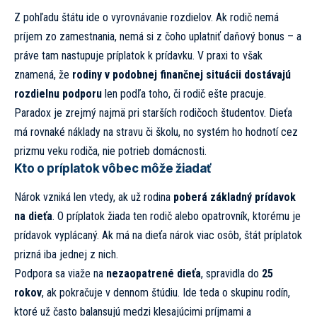
Z pohľadu štátu ide o vyrovnávanie rozdielov. Ak rodič nemá
príjem zo zamestnania, nemá si z čoho uplatniť daňový bonus – a
práve tam nastupuje príplatok k prídavku. V praxi to však
znamená, že
rodiny v podobnej finančnej situácii dostávajú
rozdielnu podporu
len podľa toho, či rodič ešte pracuje.
Paradox je zrejmý najmä pri starších rodičoch študentov. Dieťa
má rovnaké náklady na stravu či školu, no systém ho hodnotí cez
prizmu veku rodiča, nie potrieb domácnosti.
Kto o príplatok vôbec môže žiadať
Nárok vzniká len vtedy, ak už rodina
poberá základný prídavok
na dieťa
. O príplatok žiada ten rodič alebo opatrovník, ktorému je
prídavok vyplácaný. Ak má na dieťa nárok viac osôb, štát príplatok
prizná iba jednej z nich.
Podpora sa viaže na
nezaopatrené dieťa
, spravidla do
25
rokov
, ak pokračuje v dennom štúdiu. Ide teda o skupinu rodín,
ktoré už často balansujú medzi klesajúcimi príjmami a