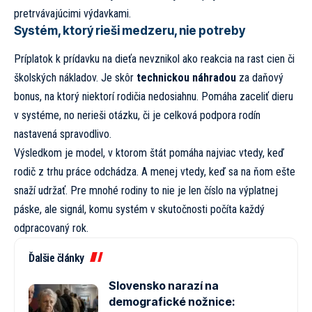
pretrvávajúcimi výdavkami.
Systém, ktorý rieši medzeru, nie potreby
Príplatok k prídavku na dieťa nevznikol ako reakcia na rast cien či
školských nákladov. Je skôr
technickou náhradou
za daňový
bonus, na ktorý niektorí rodičia nedosiahnu. Pomáha zaceliť dieru
v systéme, no nerieši otázku, či je celková podpora rodín
nastavená spravodlivo.
Výsledkom je model, v ktorom štát pomáha najviac vtedy, keď
rodič z trhu práce odchádza. A menej vtedy, keď sa na ňom ešte
snaží udržať. Pre mnohé rodiny to nie je len číslo na výplatnej
páske, ale signál, komu systém v skutočnosti počíta každý
odpracovaný rok.
Ďalšie články
Slovensko narazí na
demografické nožnice: