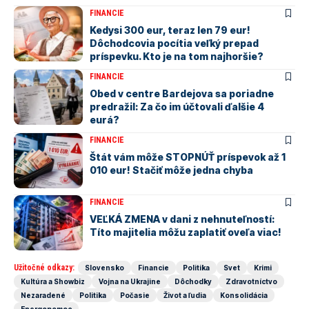
FINANCIE
Kedysi 300 eur, teraz len 79 eur!
Dôchodcovia pocítia veľký prepad
príspevku. Kto je na tom najhoršie?
FINANCIE
Obed v centre Bardejova sa poriadne
predražil: Za čo im účtovali ďalšie 4
eurá?
FINANCIE
Štát vám môže STOPNÚŤ príspevok až 1
010 eur! Stačiť môže jedna chyba
FINANCIE
VEĽKÁ ZMENA v dani z nehnuteľností:
Títo majitelia môžu zaplatiť oveľa viac!
Užitočné odkazy:
Slovensko
Financie
Politika
Svet
Krimi
Kultúra a Showbiz
Vojna na Ukrajine
Dôchodky
Zdravotníctvo
Nezaradené
Politika
Počasie
Život a ľudia
Konsolidácia
Energopomoc