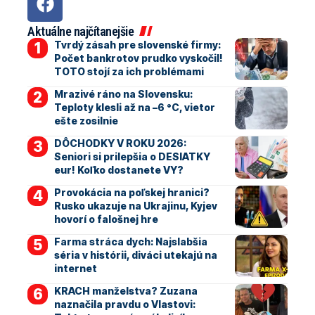
Aktuálne najčítanejšie
Tvrdý zásah pre slovenské firmy:
Počet bankrotov prudko vyskočil!
TOTO stojí za ich problémami
Mrazivé ráno na Slovensku:
Teploty klesli až na –6 °C, vietor
ešte zosilnie
DÔCHODKY V ROKU 2026:
Seniori si prilepšia o DESIATKY
eur! Koľko dostanete VY?
Provokácia na poľskej hranici?
Rusko ukazuje na Ukrajinu, Kyjev
hovorí o falošnej hre
Farma stráca dych: Najslabšia
séria v histórii, diváci utekajú na
internet
KRACH manželstva? Zuzana
naznačila pravdu o Vlastovi: