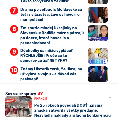
Takto to vyzerá v zákulisí!
Dráma po voľbách: Moldavsko sa
teší z víťazstva, Lavrov hovorí o
manipulácií!
Zmiznutie mladej Ukrajinky na
Slovensku: Rodičia márne pátrajú
po dcére, ktorá hovorila o
prenasledovaní
Dôchodky sa môžu vyplácať
RÝCHLEJŠIE! Prečo sa to
seniorov zatiaľ NETÝKA?
Známy Historik tvrdí, že Ukrajina
už vyhrala vojnu – a dôvod vás
prekvapí!
Súvisiace správy
FINANCIE
Po 25 rokoch povedali DOSŤ: Známa
značka zatvorila všetky predajne.
Nezvládla náklady ani lacnú konkurenciu