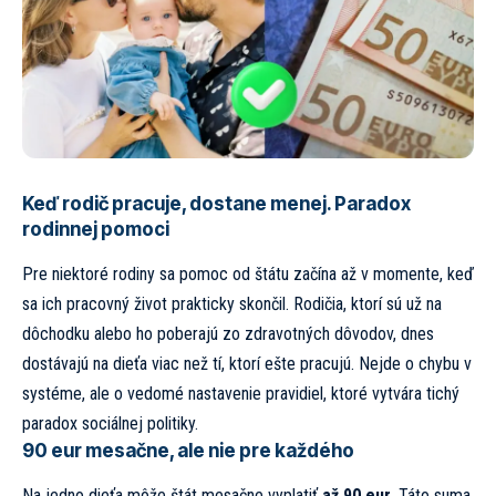
Keď rodič pracuje, dostane menej. Paradox
rodinnej pomoci
Pre niektoré rodiny sa pomoc od štátu začína až v momente, keď
sa ich pracovný život prakticky skončil. Rodičia, ktorí sú už na
dôchodku alebo ho poberajú zo zdravotných dôvodov, dnes
dostávajú na dieťa viac než tí, ktorí ešte pracujú. Nejde o chybu v
systéme, ale o vedomé nastavenie pravidiel, ktoré vytvára tichý
paradox sociálnej politiky.
90 eur mesačne, ale nie pre každého
Na jedno dieťa môže štát mesačne vyplatiť
až 90 eur
. Táto suma