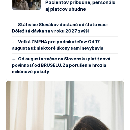
Pacientov pribudne, personálu
aj platcov ubudne
Státisíce Slovákov dostanú od štátu viac:
Dôležitá dávka sa v roku 2027 zvýši
Veľká ZMENA pre podnikateľov: Od 17.
augusta už niektoré úkony sami nevybavia
Od augusta začne na Slovensku platiť nová
povinnosť od BRUSELU. Za porušenie hrozia
miliónové pokuty