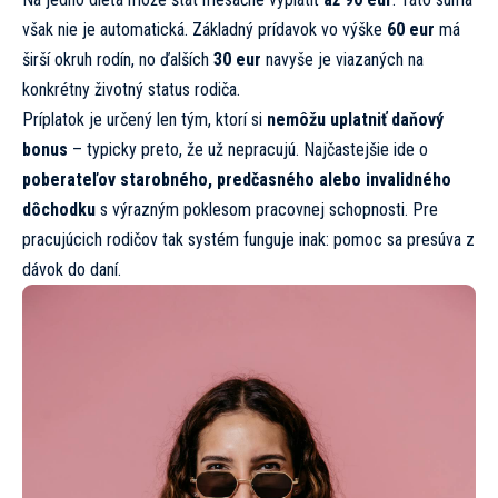
však nie je automatická. Základný prídavok vo výške
60 eur
má
širší okruh rodín, no ďalších
30 eur
navyše je viazaných na
konkrétny životný status rodiča.
Príplatok je určený len tým, ktorí si
nemôžu uplatniť daňový
bonus
– typicky preto, že už nepracujú. Najčastejšie ide o
poberateľov starobného, predčasného alebo invalidného
dôchodku
s výrazným poklesom pracovnej schopnosti. Pre
pracujúcich rodičov tak systém funguje inak: pomoc sa presúva z
dávok do daní.