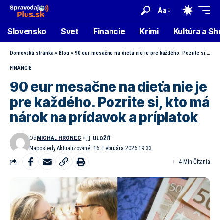
Aa
Slovensko
Svet
Financie
Krimi
Kultúra a S
Domovská stránka
»
Blog
»
90 eur mesačne na dieťa nie je pre každého. Pozrite si, kto má nárok na prídavok a príplatok
FINANCIE
90 eur mesačne na dieťa nie je
pre každého. Pozrite si, kto má
nárok na prídavok a príplatok
Od
MICHAL HRONEC
Naposledy Aktualizované: 16. Februára 2026 19:33
4 Min Čítania