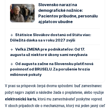
Slovensko narazí na
demografické nožnice:
Pacientov pribudne, personálu
aj platcov ubudne
Státisíce Slovákov dostanú od štátu viac:
Dôležitá dávka sa v roku 2027 zvýši
Veľká ZMENA pre podnikateľov: Od 17.
augusta už niektoré úkony sami nevybavia
Od augusta začne na Slovensku platiť nová
povinnosť od BRUSELU. Za porušenie hrozia
miliónové pokuty
V praxi sa príspevok čerpá dvoma spôsobmi: buď zamestnanec
pobyt najprv zaplatí a následne žiada o preplatenie, alebo využije
elektronickú kartu
, ktorú mu zamestnávateľ poskytne vopred.
V oboch prípadoch ide o mechanizmus, ktorý má jeden jasný cieľ