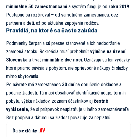
minimálne 50 zamestnancami
a systém funguje od
roku 2019
.
Postupne sa rozširoval – od samotného zamestnanca, cez
partnera a deti, až po aktuálne zapojenie rodičov.
Pravidlá, na ktoré sa často zabúda
Podmienky čerpania sú presne stanovené a ich nedodržanie
znamená stopku. Rekreácia musí prebehnúť
výlučne na území
Slovenska
a trvať
minimálne dve noci
. Uznávajú sa len výdavky,
ktoré priamo súvisia s pobytom, nie sprievodné nákupy či služby
mimo ubytovania.
Po návrate má zamestnanec
30 dní
na doručenie dokladov a
podanie žiadosti. Tá musí obsahovať identifikačné údaje, termín
pobytu, výšku nákladov, zoznam účastníkov aj
čestné
vyhlásenie
, že si príspevok neuplatňuje u iného zamestnávateľa.
Bez podpisu a dátumu sa žiadosť považuje za neplatnú.
Ďalšie články