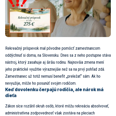
Rekreačný príspevok mal pôvodne pomôcť zamestnancom
oddýchnuť si doma, na Slovensku. Dnes sa z neho postupne stáva
nástroj, ktorý zasahuje aj širšiu rodinu. Najnovšia zmena mení
jeho praktické využitie výraznejšie než sa na prvý pohľad zdá.
Zamestnanec už totiž nemusí benefit „preležať“ sám. Ak ho
nevyužije, môže ho posunúť svojim rodičom.
Keď dovolenku čerpajú rodičia, ale nárok má
dieťa
Zákon síce rozšíril okruh osôb, ktoré môžu rekreáciu absolvovať,
administratívna zodpovednosť však zostáva na pleciach