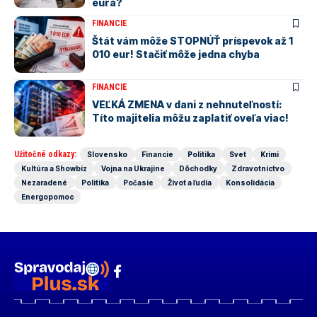
eurá?
FINANCIE
Štát vám môže STOPNÚŤ príspevok až 1
010 eur! Stačiť môže jedna chyba
FINANCIE
VEĽKÁ ZMENA v dani z nehnuteľností:
Títo majitelia môžu zaplatiť oveľa viac!
Užitočné odkazy:
Slovensko
Financie
Politika
Svet
Krimi
Kultúra a Showbiz
Vojna na Ukrajine
Dôchodky
Zdravotníctvo
Nezaradené
Politika
Počasie
Život a ľudia
Konsolidácia
Energopomoc