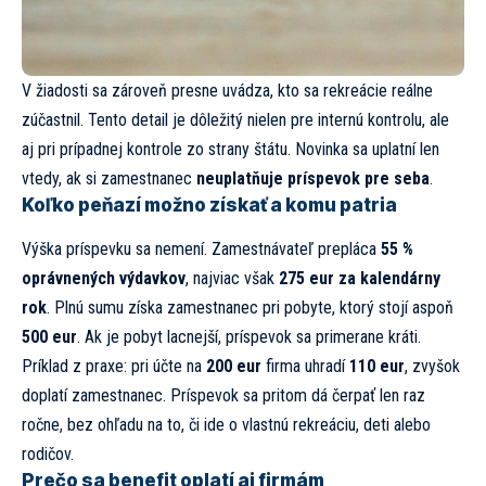
V žiadosti sa zároveň presne uvádza, kto sa rekreácie reálne
zúčastnil. Tento detail je dôležitý nielen pre internú kontrolu, ale
aj pri prípadnej kontrole zo strany štátu. Novinka sa uplatní len
vtedy, ak si zamestnanec
neuplatňuje príspevok pre seba
.
Koľko peňazí možno získať a komu patria
Výška príspevku sa nemení. Zamestnávateľ prepláca
55 %
oprávnených výdavkov
, najviac však
275 eur za kalendárny
rok
. Plnú sumu získa zamestnanec pri pobyte, ktorý stojí aspoň
500 eur
. Ak je pobyt lacnejší, príspevok sa primerane kráti.
Príklad z praxe: pri účte na
200 eur
firma uhradí
110 eur
, zvyšok
doplatí zamestnanec. Príspevok sa pritom dá čerpať len raz
ročne, bez ohľadu na to, či ide o vlastnú rekreáciu, deti alebo
rodičov.
Prečo sa benefit oplatí aj firmám