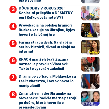
ešte zosilnie
DÔCHODKY V ROKU 2026:
Seniori si prilepšia o DESIATKY
eur! Koľko dostanete VY?
Provokácia na poľskej hranici?
Rusko ukazuje na Ukrajinu, Kyjev
hovorí o falošnej hre
Farma stráca dych: Najslabšia
séria v histórii, diváci utekajú na
internet
KRACH manželstva? Zuzana
naznačila pravdu o Vlastovi:
Takto to vyzerá v zákulisí!
Dráma po voľbách: Moldavsko sa
teší z víťazstva, Lavrov hovorí o
manipulácií!
Zmiznutie mladej Ukrajinky na
Slovensku: Rodičia márne pátrajú
po dcére, ktorá hovorila o
prenasledovaní