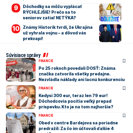
Dôchodky sa môžu vyplácať
RÝCHLEJŠIE! Prečo sa to
seniorov zatiaľ NETÝKA?
Známy Historik tvrdí, že Ukrajina
už vyhrala vojnu – a dôvod vás
prekvapí!
Súvisiace správy
FINANCIE
Po 25 rokoch povedali DOSŤ: Známa
značka zatvorila všetky predajne.
Nezvládla náklady ani lacnú konkurenciu
FINANCIE
Kedysi 300 eur, teraz len 79 eur!
Dôchodcovia pocítia veľký prepad
príspevku. Kto je na tom najhoršie?
FINANCIE
Obed v centre Bardejova sa poriadne
predražil: Za čo im účtovali ďalšie 4