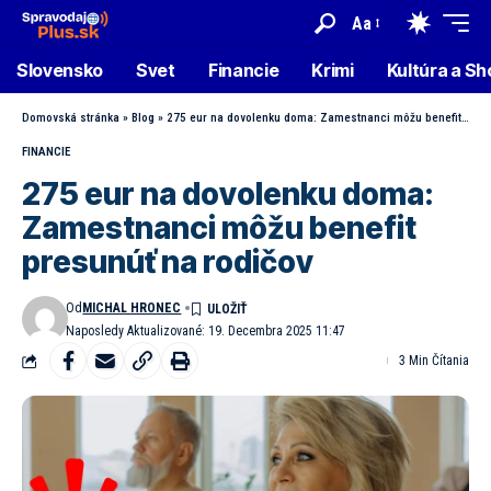
Aa
Slovensko
Svet
Financie
Krimi
Kultúra a S
Domovská stránka
»
Blog
»
275 eur na dovolenku doma: Zamestnanci môžu benefit presunúť na rodičov
FINANCIE
275 eur na dovolenku doma:
Zamestnanci môžu benefit
presunúť na rodičov
Od
MICHAL HRONEC
Naposledy Aktualizované: 19. Decembra 2025 11:47
3 Min Čítania