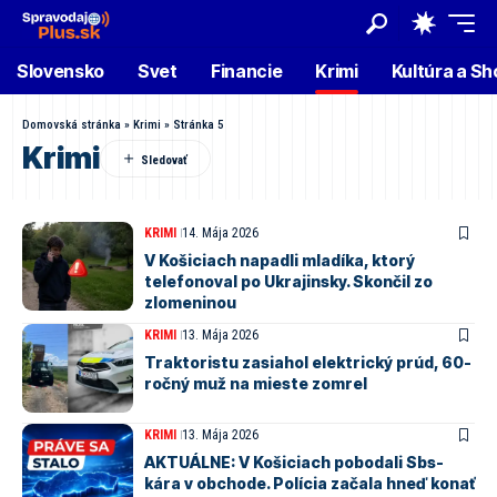
Slovensko
Svet
Financie
Krimi
Kultúra a S
Domovská stránka
»
Krimi
»
Stránka 5
Krimi
KRIMI
14. Mája 2026
V Košiciach napadli mladíka, ktorý
telefonoval po Ukrajinsky. Skončil zo
zlomeninou
KRIMI
13. Mája 2026
Traktoristu zasiahol elektrický prúd, 60-
ročný muž na mieste zomrel
KRIMI
13. Mája 2026
AKTUÁLNE: V Košiciach pobodali Sbs-
kára v obchode. Polícia začala hneď konať