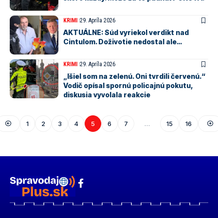
KRIMI
29. Apríla 2026
AKTUÁLNE: Súd vyriekol verdikt nad
Cintulom. Doživotie nedostal ale…
KRIMI
29. Apríla 2026
„Išiel som na zelenú. Oni tvrdili červenú.“
Vodič opísal spornú policajnú pokutu,
diskusia vyvolala reakcie
1
2
3
4
5
6
7
…
15
16