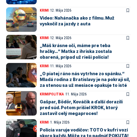
KRIMI
12. Mája 2026
Video: Nahánačka ako z filmu. Muž
vyskočil za jazdy z auta
KRIMI
12. Mája 2026
„Máš krásne oči, máme pre teba
hračky…“ Matka z ihriska zostala
obarená, prípad už rieši polícia!
KRIMI
11. Mája 2026
„O piatej ráno nás vytrhne zo spánku.“
Mladá rodina z Bratislavy je na pokraji síl,
za stenou sa už mesiace opakuje to isté
KRIMI
POLITIKA
11. Mája 2026
Gašpar, Bödör, Kováčik a ďalší dorazili
pred súd. Potom prišiel KROK, ktorý
zastavil celý megaproces!
KRIMI
1. Mája 2026
Polícia varuje vodičov: TOTO v kufri vozí
skoro každý. Môže za to padnúť POKUTA!