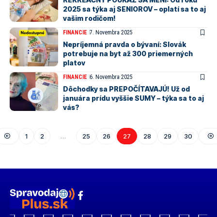
2025 sa týka aj SENIOROV – oplatí sa to aj
vašim rodičom!
FINANCIE
7. Novembra 2025
Nepríjemná pravda o bývaní: Slovák
potrebuje na byt až 300 priemerných
platov
FINANCIE
6. Novembra 2025
Dôchodky sa PREPOČÍTAVAJÚ! Už od
januára prídu vyššie SUMY – týka sa to aj
vás?
1
2
…
25
26
27
28
29
30