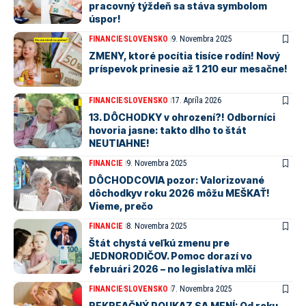
pracovný týždeň sa stáva symbolom
úspor!
FINANCIE
SLOVENSKO
9. Novembra 2025
ZMENY, ktoré pocítia tisíce rodín! Nový
príspevok prinesie až 1 210 eur mesačne!
FINANCIE
SLOVENSKO
17. Apríla 2026
13. DÔCHODKY v ohrození?! Odborníci
hovoria jasne: takto dlho to štát
NEUTIAHNE!
FINANCIE
9. Novembra 2025
DÔCHODCOVIA pozor: Valorizované
dôchodkyv roku 2026 môžu MEŠKAŤ!
Vieme, prečo
FINANCIE
8. Novembra 2025
Štát chystá veľkú zmenu pre
JEDNORODIČOV. Pomoc dorazí vo
februári 2026 – no legislatíva mlčí
FINANCIE
SLOVENSKO
7. Novembra 2025
REKREAČNÝ POUKAZ SA MENÍ: Od roku