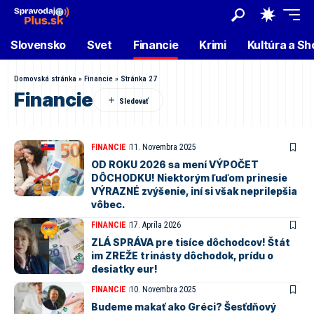
Slovensko
Svet
Financie
Krimi
Kultúra a S
Domovská stránka
»
Financie
»
Stránka 27
Financie
FINANCIE
11. Novembra 2025
OD ROKU 2026 sa mení VÝPOČET
DÔCHODKU! Niektorým ľuďom prinesie
VÝRAZNÉ zvýšenie, iní si však neprilepšia
vôbec.
FINANCIE
17. Apríla 2026
ZLÁ SPRÁVA pre tisíce dôchodcov! Štát
im ZREŽE trinásty dôchodok, prídu o
desiatky eur!
FINANCIE
10. Novembra 2025
Budeme makať ako Gréci? Šesťdňový